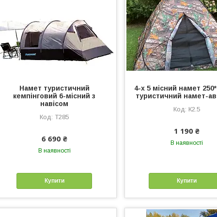
Намет туристичний
4-х 5 місний намет 250
кемпінговий 6-місний з
туристичний намет-а
навісом
К2.5
Т285
1 190 ₴
6 690 ₴
В наявності
В наявності
Купити
Купити