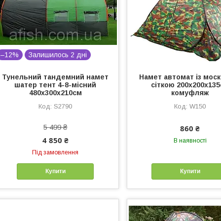
–12%
Залишилось 2 дні
Тунельний тандемний намет
Намет автомат із мос
шатер тент 4-8-місний
сіткою 200x200x13
480x300x210см
комуфляж
S2790
W150
5 499 ₴
860 ₴
4 850 ₴
В наявності
Під замовлення
Купити
Купити