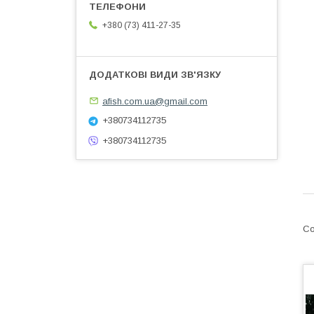
+380 (73) 411-27-35
afish.com.ua@gmail.com
+380734112735
+380734112735