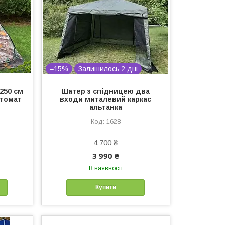
–15%
Залишилось 2 дні
*250 см
Шатер з спідницею два
втомат
входи миталевий каркас
альтанка
1628
4 700 ₴
3 990 ₴
В наявності
Купити