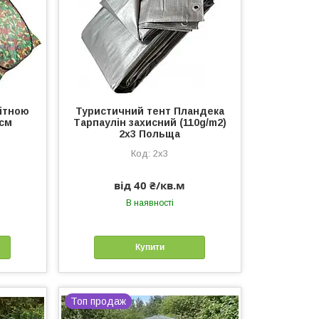
кітною
Туристичний тент Пландека
5см
Тарпаулін захисний (110g/m2)
2x3 Польща
2x3
від 40 ₴/кв.м
В наявності
Купити
Топ продаж