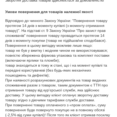
Зворотня доставка товарів здійснюється за домовленістю
Умови повернення для товарів належної якості
Відповідно до чинного Закону України: "Повернення товару 
протягом 14 днів з моменту купівлі (з моменту отримання 
товару)". На підставі ст. 9 Закону України "Про захист прав 
споживачів" повернення товару провадиться протягом 14 
днів з моменту покупки (товар не підійшов/не сподобався).

Повернення в цьому випадку можливе лише якщо:

товар не був у вжитку і жодним чином не використовувався;

повністю збережена фірмова упаковка та комплект поставки 
(включаючи ярлики та пломби);

товар знаходиться в тому ж стані, що і на момент купівлі та 
передачі користувачеві (без будь-яких механічних 
пошкоджень та дефектів);

При наявності розрахункових документів на товар виданих 
споживачеві разом з товаром, таким документом є ТТН про 
отримання товару від кур'єрської служби, яка здійснює 
доставку. У цьому випадку клієнт оплачує зворотну доставку 
товару згідно з діючими тарифами служби доставки.

При поверненні товару оплаченого з «пром оплата», суму 
повернення буде повернуто покупцю не в повному обсязі 
(-2,5% від суми купівлі)! Після того як клієнт отримав посилку 