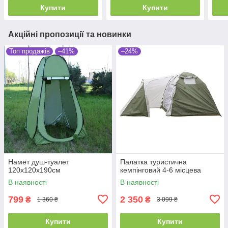
Купити
Купити
Акційні пропозиції та новинки
Топ продажів
–41%
–24%
Намет душ-туалет
Палатка туристична
120х120х190см
кемпінговий 4-6 місцева
В наявності
В наявності
799
2 350
₴
₴
1 360 ₴
3 099 ₴
Купити
Купити