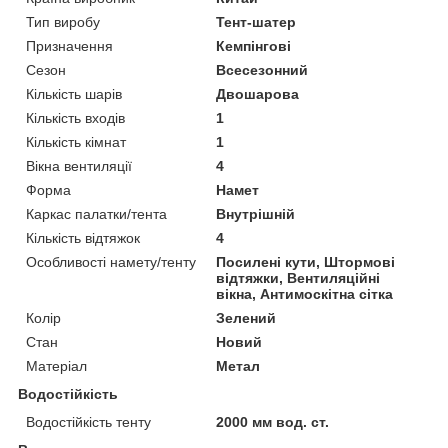
Тип виробу
Тент-шатер
Призначення
Кемпінгові
Сезон
Всесезонний
Кількість шарів
Двошарова
Кількість входів
1
Кількість кімнат
1
Вікна вентиляції
4
Форма
Намет
Каркас палатки/тента
Внутрішній
Кількість відтяжок
4
Особливості намету/тенту
Посилені кути, Штормові
відтяжки, Вентиляційні
вікна, Антимоскітна сітка
Колір
Зелений
Стан
Новий
Матеріал
Метал
Водостійкість
Водостійкість тенту
2000 мм вод. ст.