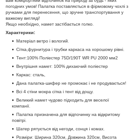
вам комфортний відпочинок на природі за будь - яких
погодних умов! Палатка поставляється в фірмовому чохлі з
ручками для перенесення, що зручне транспортування у
важкому вигляді!
Якщо необхідно, намет застібається голко.
Характерики:
Матеріал ветро і вологий.
Сітка,фурнитура і трубки каркаса на хорошому рівні.
Тент:100% Поліестер 75D/190T WR PU 2000 мм2
Внутрішня намет: 100% дихаючий поліестер
Каркас: сталь,
Дана палатка-шифер не промокає і не продувається!
Всі 4 стіни мокра сітка і тент від дощу.
Великий намет чудово підходить для веселої
компанії.
Палатка призначена для відпочинку на відкритому
повітрі.
Шатер рятується від негоди, сонця і комах.
Розміри: Ширина 320см, Довжина 320см, Висота