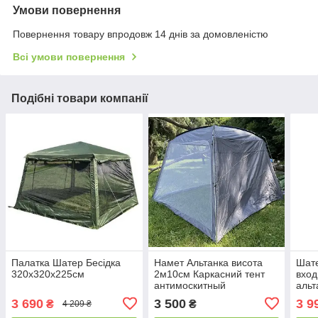
Умови повернення
Повернення товару впродовж 14 днів за домовленістю
Всі умови повернення
Подібні товари компанії
Палатка Шатер Бесідка
Намет Альтанка висота
Шате
320х320х225см
2м10см Каркасний тент
вход
антимоскитный
альт
3 690
3 500
3 9
₴
₴
4 209 ₴