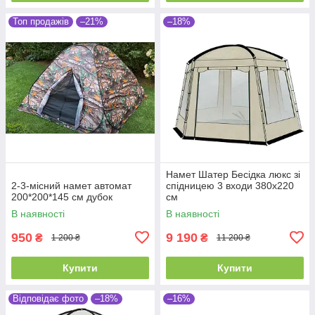
Топ продажів
–21%
–18%
Намет Шатер Бесідка люкс зі
2-3-місний намет автомат
спідницею 3 входи 380х220
200*200*145 см дубок
см
В наявності
В наявності
950
9 190
₴
₴
1 200 ₴
11 200 ₴
Купити
Купити
Відповідає фото
–18%
–16%