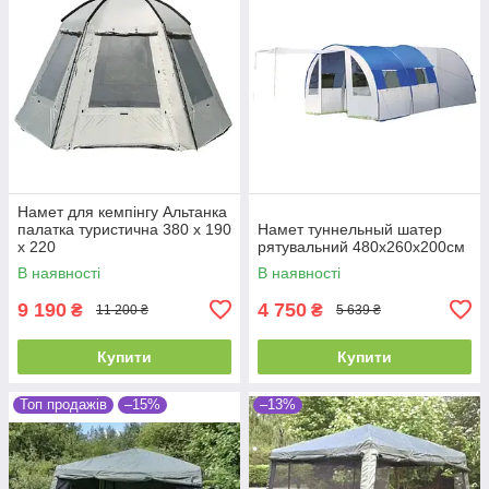
Намет для кемпінгу Альтанка
палатка туристична 380 х 190
Намет туннельный шатер
х 220
рятувальний 480x260x200см
В наявності
В наявності
9 190
4 750
₴
₴
11 200 ₴
5 639 ₴
Купити
Купити
Топ продажів
–15%
–13%