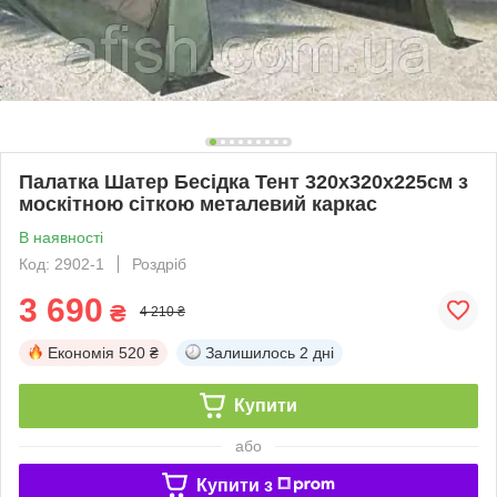
Палатка Шатер Бесідка Тент 320x320x225см з
москітною сіткою металевий каркас
В наявності
Код: 2902-1
Роздріб
3 690
₴
4 210 ₴
Економія
520 ₴
Залишилось
2 дні
Купити
або
Купити з