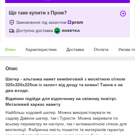
Що таке купити з Пром?
Замовлення під захистом
Доступна доставка
Опис
Характеристики
Доставка
Оплата
Умови п
Опис
Шатер - альтанка намет кемпінговий з москітною сіткою
320х320х225см із захист від дощу та комах! Також є на
два входи.
Відмінно підійде для відпочинку на свіжому повітрі.
Металевий каркас намету
Найбільш ходовий шатер. Можна використовувати як
садову Дзвінок шатер, так і Туристи. Можна закривати по
всьому периметру як наглухо, так і антимаскітною сіткою для
вентиляції. Фабрична якість пошиття та матеріалів гарантує