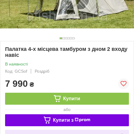
Палатка 4-х місцева тамбуром з дном 2 входу
навіс
В наявності
Код: GCSof
Роздріб
7 990
₴
Купити
або
Купити з