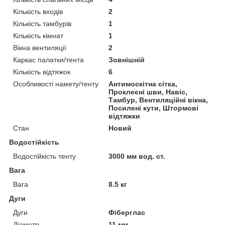
Кількість входів
2
Кількість тамбурів
1
Кількість кімнат
1
Вікна вентиляції
2
Каркас палатки/тента
Зовнішній
Кількість відтяжок
6
Особливості намету/тенту
Антимоскітна сітка,
Проклеєні шви, Навіс,
Тамбур, Вентиляційні вікна,
Посилені кути, Штормові
відтяжки
Стан
Новий
Водостійкість
Водостійкість тенту
3000 мм вод. ст.
Вага
Вага
8.5 кг
Дуги
Дуги
Фіберглас
Діаметр
11 мм