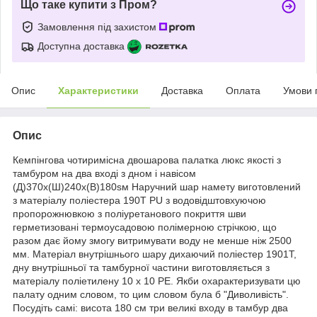
Що таке купити з Пром?
Замовлення під захистом
Доступна доставка
Опис
Характеристики
Доставка
Оплата
Умови 
Опис
Кемпінгова чотиримісна двошарова палатка люкс якості з
тамбуром на два вході з дном і навісом
(Д)370х(Ш)240х(В)180sм Наручний шар намету виготовлений
з матеріалу поліестера 190T PU з водовідштовхуючою
пропорожнювкою з поліуретанового покриття шви
герметизовані термоусадовою полімерною стрічкою, що
разом дає йому змогу витримувати воду не менше ніж 2500
мм. Матеріал внутрішнього шару дихаючий поліестер 1901T,
дну внутрішньої та тамбурної частини виготовляється з
матеріалу поліетилену 10 x 10 РЕ. Якби охарактеризувати цю
палату одним словом, то цим словом була б "Диволивість".
Посудіть самі: висота 180 см три великі входу в тамбур два