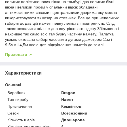
великих поліетиленових вікна на тамбурі два великих бічні
вікна і великий проєм у спальний відсік обладнані
антимоскітними сітками і центральними дверима яку можна
використовувати як козир на стоянках. Все це при невеликих
габаритах дає цій наметі певну легкість і повітряність. Слід
також позначити щільне дно внутрішнього відсіку Збільшено і
накриває так само всю тамбурну частину намету. Палатка
укомплектована фібергласовими дугами діаметром 11м і
9,5мм і 4,5м клею для підкріплення наметів до землі.
Приховати
Характеристики
Основні
Виробник
Dragon
Тип виробу
Намет
Призначення
Кемпінгові
Сезон
Всесезонний
Кількість шарів
Двошарова
Кількість спальних місць
4