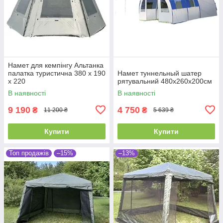
Намет для кемпінгу Альтанка
палатка туристична 380 х 190
Намет туннельный шатер
х 220
рятувальний 480x260x200см
В наявності
В наявності
9 190
4 750
₴
₴
11 200 ₴
5 639 ₴
Купити
Купити
Топ продажів
–15%
–13%