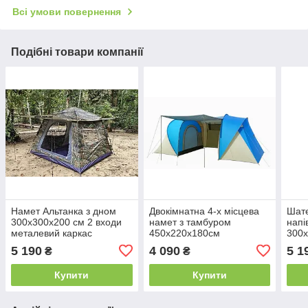
Всі умови повернення
Подібні товари компанії
Намет Альтанка з дном
Двокімнатна 4-х місцева
Шат
300x300x200 см 2 входи
намет з тамбуром
напі
металевий каркас
450х220х180см
300x
вход
5 190
4 090
5 1
₴
₴
Купити
Купити