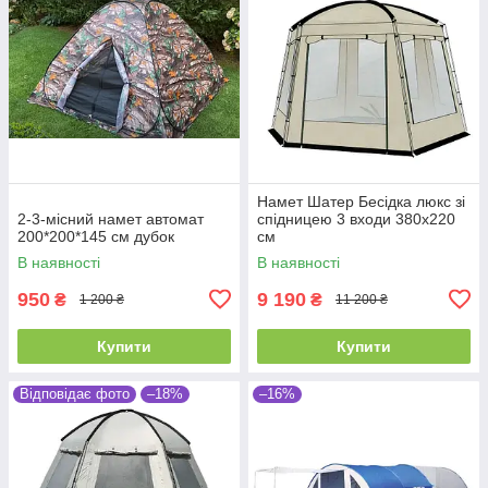
Намет Шатер Бесідка люкс зі
2-3-місний намет автомат
спідницею 3 входи 380х220
200*200*145 см дубок
см
В наявності
В наявності
950
9 190
₴
₴
1 200 ₴
11 200 ₴
Купити
Купити
Відповідає фото
–18%
–16%