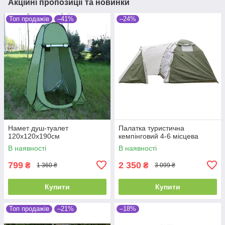
Акційні пропозиції та новинки
Топ продажів
–41%
–24%
Намет душ-туалет
Палатка туристична
120х120х190см
кемпінговий 4-6 місцева
В наявності
В наявності
799
2 350
₴
₴
1 360 ₴
3 099 ₴
Купити
Купити
Топ продажів
–21%
–18%