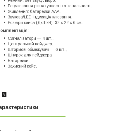
Режими: без звуку, вібро,
Регулювання рівня гучності та тональності,
Живлення: батарейки ААА,
Звукова/LED індикація клювання,
Розміри кейса (ДхШхВ): 32 х 22 х 6 см.
Комплектація
:
Сигналізатори — 4 шт.,
Центральний пейджер,
Штормові обмежувачі — 6 шт.,
Шнурок для пейджера
Батарейки,
Захисний кейс.
арактеристики