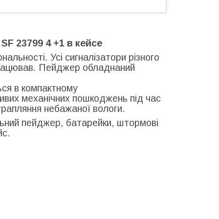
SF 23799 4 +1 в кейсе
альності. Усі сигналізатори різного
працював. Пейджер обладнаний
ься в компактному
ивих механічних пошкоджень під час
трапляння небажаної вологи.
льний пейджер, батарейки, штормові
йс.