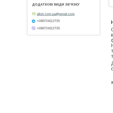
afish.com.ua@gmail.com
+380734112735
+380734112735
Х