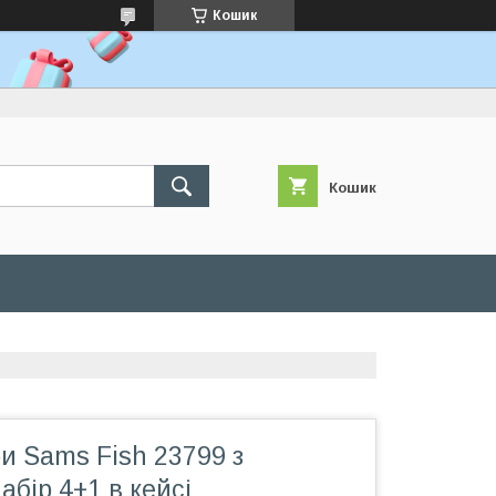
Кошик
Кошик
и Sams Fish 23799 з
бір 4+1 в кейсі