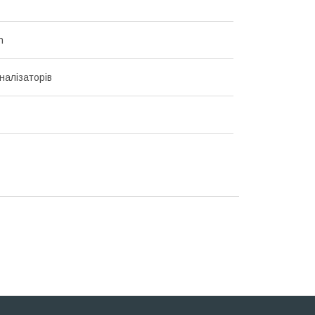
h
налізаторів