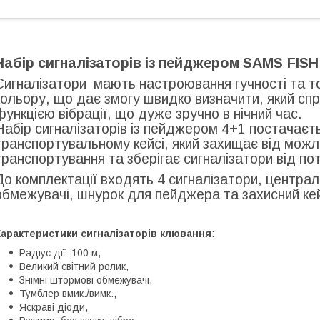
Набір сигналізаторів із пейджером
SAMS FISH
Сигналізатори мають настроювання гучності та тон
кольору, що дає змогу швидко визначити, який с
функцією вібрації, що дуже зручно в нічний час.
Набір сигналізаторів із пейджером 4+1 постачаєт
транспортувальному кейсі, який захищає від можл
транспортування та зберігає сигналізатори від по
До комплектації входять 4 сигналізатори, центра
обмежувачі, шнурок для пейджера та захисний ке
арактеристики сигналізаторів клювання
:
Радіус дії: 100 м,
Великий світний ролик,
Знімні штормові обмежувачі,
Тумблер вмик./вимк.,
Яскраві діоди,