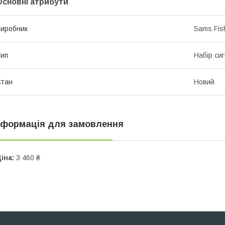
Основні атрибути
иробник
Sams Fis
ип
Набір сиг
Стан
Новий
нформація для замовлення
іна:
3 460 ₴