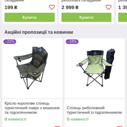
199
2 999
1 3
₴
₴
Купити
Купити
Акційні пропозиції та новинки
–21%
–18%
Крісло коропове стілець
туристичний павук з кишенею
Стілець риболовний
та підсклянником
туристичний із підсклянником
В наявності
В наявності