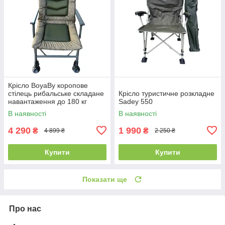
Крісло BoyaBy коропове
стілець рибальське складане
Крісло туристичне розкладне
навантаження до 180 кг
Sadey 550
В наявності
В наявності
4 290
1 990
₴
₴
4 899 ₴
2 250 ₴
Купити
Купити
Показати ще
Про нас