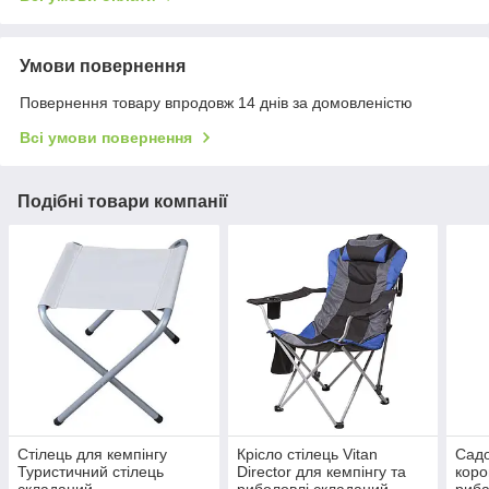
Умови повернення
Повернення товару впродовж 14 днів за домовленістю
Всі умови повернення
Подібні товари компанії
Стілець для кемпінгу
Крісло стілець Vitan
Садо
Туристичний стілець
Director для кемпінгу та
коро
складаний
риболовлі складаний
риба