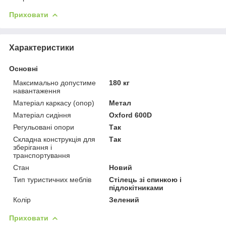
Приховати
Характеристики
Основні
Максимально допустиме
180 кг
навантаження
Матеріал каркасу (опор)
Метал
Матеріал сидіння
Oxford 600D
Регульовані опори
Так
Складна конструкція для
Так
зберігання і
транспортування
Стан
Новий
Тип туристичних меблів
Стілець зі спинкою і
підлокітниками
Колір
Зелений
Приховати