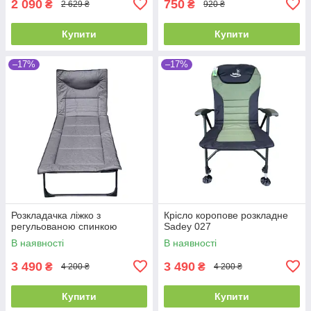
2 090
750
₴
₴
2 629 ₴
920 ₴
Купити
Купити
–17%
–17%
Розкладачка ліжко з
Крісло коропове розкладне
регульованою спинкою
Sadey 027
В наявності
В наявності
3 490
3 490
₴
₴
4 200 ₴
4 200 ₴
Купити
Купити