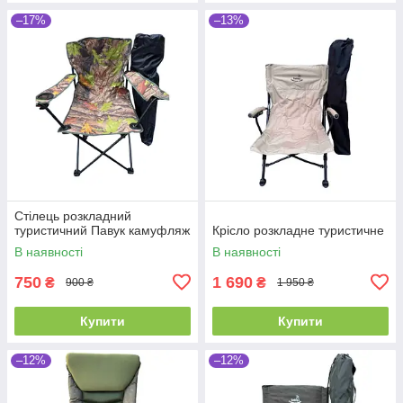
–17%
–13%
Стілець розкладний
туристичний Павук камуфляж
Крісло розкладне туристичне
В наявності
В наявності
750
1 690
₴
₴
900 ₴
1 950 ₴
Купити
Купити
–12%
–12%