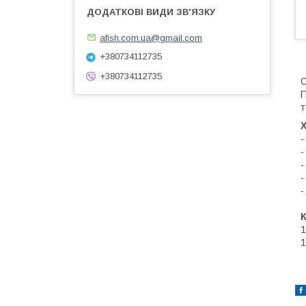
afish.com.ua@gmail.com
+380734112735
+380734112735
С
П
т
Х
-
-
-
-
-
1
1