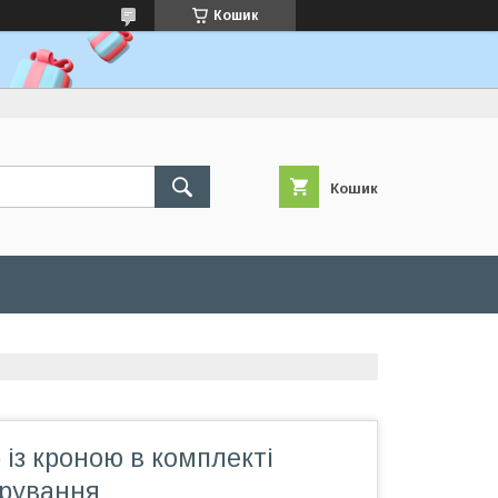
Кошик
Кошик
 із кроною в комплекті
ерування