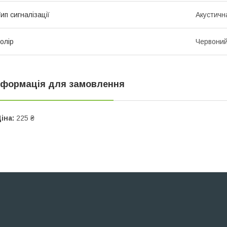
ип сигналізації
Акустичн
олір
Червони
нформація для замовлення
іна:
225 ₴