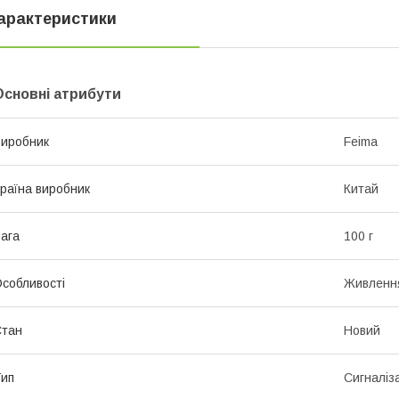
арактеристики
Основні атрибути
иробник
Feima
раїна виробник
Китай
ага
100 г
собливості
Живлення
Стан
Новий
ип
Сигналіз