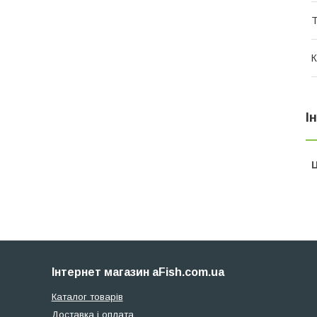
Т
К
І
Ц
Інтернет магазин aFish.com.ua
Каталог товарів
Доставка і оплата