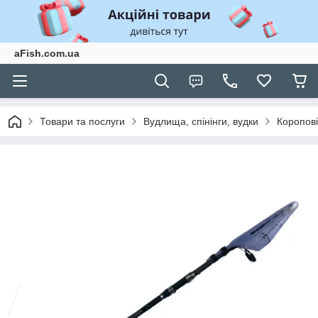
aFish.com.ua
Товари та послуги
Вудлища, спінінги, вудки
Коропов