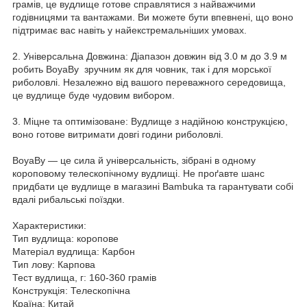
грамів, це вудлище готове справлятися з найважчими
годівницями та вантажами. Ви можете бути впевнені, що воно
підтримає вас навіть у найекстремальніших умовах.
2. Універсальна Довжина: Діапазон довжин від 3.0 м до 3.9 м
робить BoyaBy зручним як для човник, так і для морської
риболовлі. Незалежно від вашого переважного середовища,
це вудлище буде чудовим вибором.
3. Міцне та оптимізоване: Вудлище з надійною конструкцією,
воно готове витримати довгі години риболовлі.
BoyaBy — це сила й універсальність, зібрані в одному
короповому телескопічному вудлищі. Не проґавте шанс
придбати це вудлище в магазині Bambuka та гарантувати собі
вдалі рибальські поїздки.
Характеристики:
Тип вудлища: коропове
Матеріал вудлища: Карбон
Тип лову: Карпова
Тест вудлища, г: 160-360 грамів
Конструкція: Телескопічна
Країна: Китай