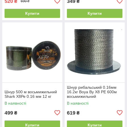
520
349
₴
₴
690 ₴
Купити
Купити
Шнур рибальський 0.16мм
Шнур 500 м восьмижильний
16.2кг Boya By X8 PE 600м
Shark X8Ре 0.16 мм 12 кг
восьмижильний
В наявності
В наявності
499
619
₴
₴
Купити
Купити