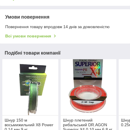
Умови повернення
Повернення товару впродовж 14 днів за домовленістю
Всі умови повернення
Подібні товари компанії
Шнур 150 м
Шнур плетений
Шнур
восьмижильний X8 Power
рибальський DR.AGON
0.2
0.14 мм 9 кг
Superior X4 0.10 мм 6.8 кг