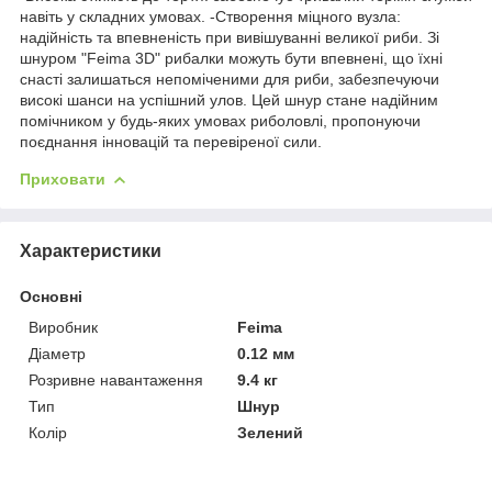
навіть у складних умовах. -Створення міцного вузла:
надійність та впевненість при вивішуванні великої риби. Зі
шнуром "Feima 3D" рибалки можуть бути впевнені, що їхні
снасті залишаться непоміченими для риби, забезпечуючи
високі шанси на успішний улов. Цей шнур стане надійним
помічником у будь-яких умовах риболовлі, пропонуючи
поєднання інновацій та перевіреної сили.
Приховати
Характеристики
Основні
Виробник
Feima
Діаметр
0.12 мм
Розривне навантаження
9.4 кг
Тип
Шнур
Колір
Зелений