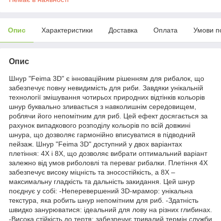
Опис
Характеристики
Доставка
Оплата
Умови п
Опис
Шнур "Feima 3D" є інноваційним рішенням для рибалок, що
забезпечує повну невидимість для риби. Завдяки унікальній
технології змішування чотирьох природних відтінків кольорів
шнур буквально зливається з навколишнім середовищем,
роблячи його непомітним для риб. Цей ефект досягається за
рахунок випадкового розподілу кольорів по всій довжині
шнура, що дозволяє гармонійно вписуватися в підводний
пейзаж. Шнур "Feima 3D" доступний у двох варіантах
плетіння: 4X і 8X, що дозволяє вибрати оптимальний варіант
залежно від умов риболовлі та переваг рибалки. Плетіння 4X
забезпечує високу міцність та зносостійкість, а 8X –
максимальну гладкість та дальність закидання. Цей шнур
поєднує у собі: -Неперевершений 3D-мрамор: унікальна
текстура, яка робить шнур непомітним для риб. -Здатність
швидко занурюватися: ідеальний для лову на різних глибинах.
-Висока стійкість до тертя: забезпечує тривалий термін служби