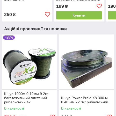
100m
199
190
₴
250
₴
Купити
Акційні пропозиції та новинки
–25%
Шнур 1000м 0.12мм 9.2кг
багатожильний плетений
Шнур Power Braid X8 300 м
рибальський 4х
0.40 мм 72.8кг рибальський
В наявності
В наявності