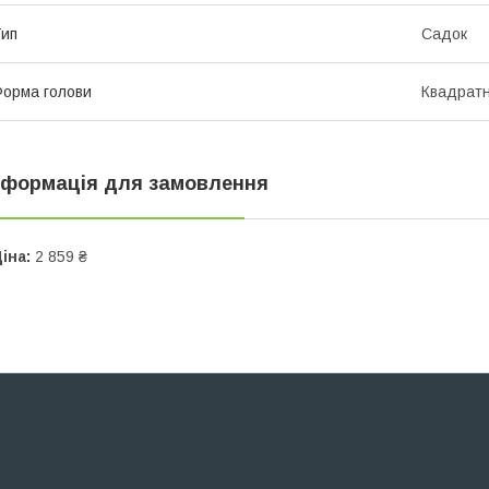
ип
Садок
орма голови
Квадрат
нформація для замовлення
іна:
2 859 ₴