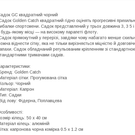
адок GC квадратний чорний
адок Golden Catch квадратний гідно оцінять прогресивні прихиль
ибалки-спортсмени. Садок представлений у трьох довжина 3, 3 5 і
 будь-якому місці — на високому парапеті флоту.
адок прямокутний у перерізі, завдяки чому набагато менше схиль
ожна віднести сітку, яка не тільки вирізняється міцністю й довгові
апахи. Садок обладнаний регульованим кріпленням зі стандартною р
тандартними тримачами садків.
арактеристики:
Бренд: Golden Catch
Матеріал сітки: Прогумована сітка
Кольор: Чорний
Матеріал: Капрон
Тип: Садки
Від лову: Фідерна, Поплавцева
собливості:
озмір кілець: 50 x 40 см
атеріал кілець: алюміній
ітка: капронова чорна комірка 0.5 x 1.2 см