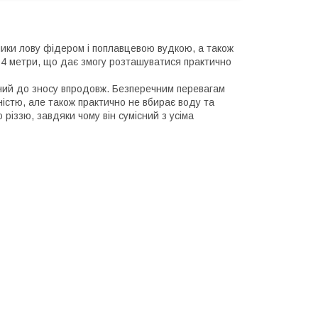
ники лову фідером і поплавцевою вудкою, а також
 4 метри, що дає змогу розташуватися практично
ний до зносу впродовж. Безперечним перевагам
чністю, але також практично не вбирає воду та
іззю, завдяки чому він сумісний з усіма