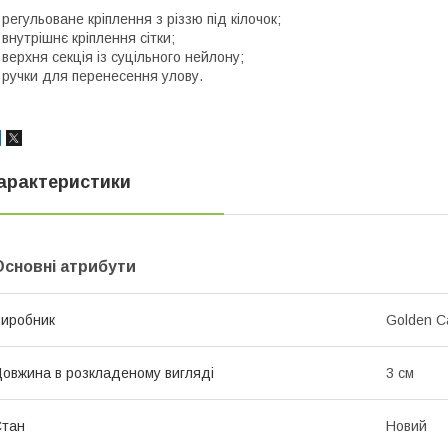
 регульоване кріплення з різзю під кілочок;
 внутрішнє кріплення сітки;
 верхня секція із суцільного нейлону;
 ручки для перенесення улову.
арактеристики
Основні атрибути
иробник
Golden C
овжина в розкладеному вигляді
3 см
Стан
Новий