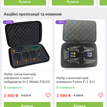
Купити
Купити
Акційні пропозиції та новинки
–18%
–16%
Набір сигналізаторів
клювання в кейсі з
Набір сигналізаторів
пейджером 4+1 Weida FA210
клювання Feima F-1 4+1
В наявності
В наявності
2 890
3 590
₴
₴
3 522 ₴
4 290 ₴
Купити
Купити