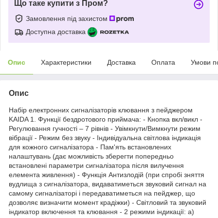
Що таке купити з Пром?
Замовлення під захистом
Доступна доставка
Опис
Характеристики
Доставка
Оплата
Умови п
Опис
Набір електронних сигналізаторів клювання з пейджером
KAIDA 1. Функції бездротового приймача: - Кнопка вкл/викл -
Регулювання гучності – 7 рівнів - Увімкнути/Вимкнути режим
вібрації - Режим без звуку - Індивідуальна світлова індикація
для кожного сигналізатора - Пам'ять встановлених
налаштувань (дає можливість зберегти попередньо
встановлені параметри сигналізатора після вилучення
елемента живлення) - Функція Антизлодій (при спробі зняття
вудлища з сигналізатора, видаватиметься звуковий сигнал на
самому сигналізаторі і передаватиметься на пейджер, що
дозволяє визначити момент крадіжки) - Світловий та звуковий
індикатор включення та клювання - 2 режими індикації: а)