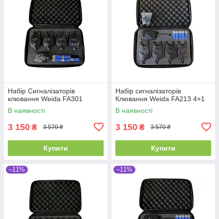
Набір Сигналізаторів
Набір сигналізаторів
клювання Weida FA301
Клювання Weida FA213 4+1
В наявності
В наявності
3 150
3 150
₴
₴
3 570 ₴
3 570 ₴
Купити
Купити
–11%
–11%