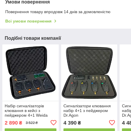
Умови повернення
Повернення товару впродовж 14 днів за домовленістю
Всі умови повернення
Подібні товари компанії
Набір сигналізаторів
Сигналізатори клювання
Сигн
клювання в кейсі з
набір 4+1 з пейджером
набі
пейджером 4+1 Weida
Dr.Agon
Dr.A
FA210
2 890
4 390
4 4
₴
₴
3 522 ₴