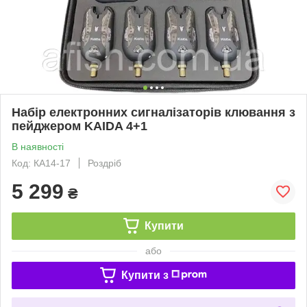
Набір електронних сигналізаторів клювання з
пейджером KAIDA 4+1
В наявності
Код: КA14-17
Роздріб
5 299
₴
Купити
або
Купити з