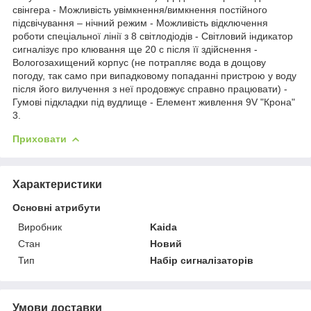
свінгера - Можливість увімкнення/вимкнення постійного
підсвічування – нічний режим - Можливість відключення
роботи спеціальної лінії з 8 світлодіодів - Світловий індикатор
сигналізує про клювання ще 20 с після її здійснення -
Вологозахищений корпус (не потрапляє вода в дощову
погоду, так само при випадковому попаданні пристрою у воду
після його вилучення з неї продовжує справно працювати) -
Гумові підкладки під вудлище - Елемент живлення 9V "Крона"
3.
Приховати
Характеристики
Основні атрибути
Виробник
Kaida
Стан
Новий
Тип
Набір сигналізаторів
Умови доставки