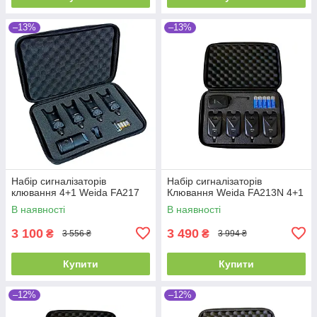
–13%
–13%
Набір сигналізаторів
Набір сигналізаторів
клювання 4+1 Weida FA217
Клювання Weida FA213N 4+1
В наявності
В наявності
3 100
3 490
₴
₴
3 556 ₴
3 994 ₴
Купити
Купити
–12%
–12%