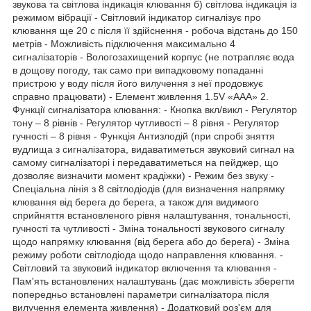
звукова та світлова індикація клювання б) світлова індикація із
режимом вібрації - Світловий індикатор сигналізує про
клювання ще 20 с після її здійснення - робоча відстань до 150
метрів - Можливість підключення максимально 4
сигналізаторів - Вологозахищений корпус (не потрапляє вода
в дощову погоду, так само при випадковому попаданні
пристрою у воду після його вилучення з неї продовжує
справно працювати) - Елемент живлення 1.5V «AAA» 2.
Функції сигналізатора клювання: - Кнопка вкл/викл - Регулятор
тону – 8 рівнів - Регулятор чутливості – 8 рівня - Регулятор
гучності – 8 рівня - Функція Антизлодій (при спробі зняття
вудлища з сигналізатора, видаватиметься звуковий сигнал на
самому сигналізаторі і передаватиметься на пейджер, що
дозволяє визначити момент крадіжки) - Режим без звуку -
Спеціальна лінія з 8 світлодіодів (для визначення напрямку
клювання від берега до берега, а також для видимого
сприйняття встановленого рівня налаштування, тональності,
гучності та чутливості - Зміна тональності звукового сигналу
щодо напрямку клювання (від берега або до берега) - Зміна
режиму роботи світлодіода щодо направлення клювання. -
Світловий та звуковий індикатор включення та клювання -
Пам'ять встановлених налаштувань (дає можливість зберегти
попередньо встановлені параметри сигналізатора після
вилучення елемента живлення) - Додатковий роз'єм для