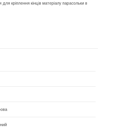
и для кріплення кінців матеріалу парасольки в
ова
нний