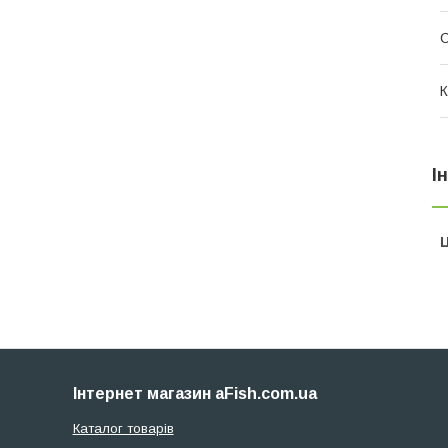
К
І
Ц
Інтернет магазин aFish.com.ua
Каталог товарів