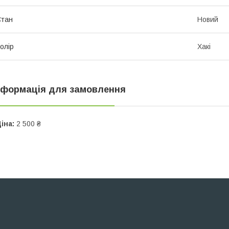
Стан
Новий
олір
Хакі
нформація для замовлення
іна:
2 500 ₴