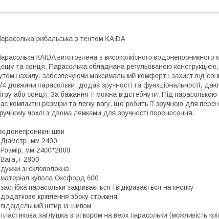
арасолька рибальська з тентом KAIDA
арасолька КAIDA виготовлена з високоякісного водонепроникного м
ощу та сонця. Парасолька обладнана регульованою конструкцією, 
утом нахилу, забезпечуючи максимальний комфорт і захист від сон
/4 довжини парасольки, додає зручності та функціональності, даю
ітру або сонця. За бажання її можна відстебнути. Під парасолько
ає компактні розміри та легку вагу, що робить її зручною для пер
ручному чохлі з двома лямками для зручності перенесення.
водонепроникні шви
 Діаметр, мм 2400
 Розмір, мм 2400*2000
 Вага, г 2800
 дужки зі скловолокна
 матеріал купола Оксфорд 600
 застібка парасольки закривається і відкривається на кнопку
 додаткове кріплення збоку стрижня
 підсідельний штир із шипом
 пластикова заглушка з отвором на верх парасольки (можливість кр