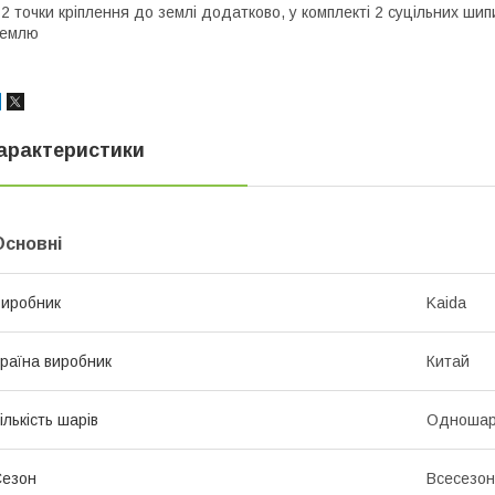
 2 точки кріплення до землі додатково, у комплекті 2 суцільних шип
землю
арактеристики
Основні
иробник
Kaida
раїна виробник
Китай
ількість шарів
Одношар
Сезон
Всесезо