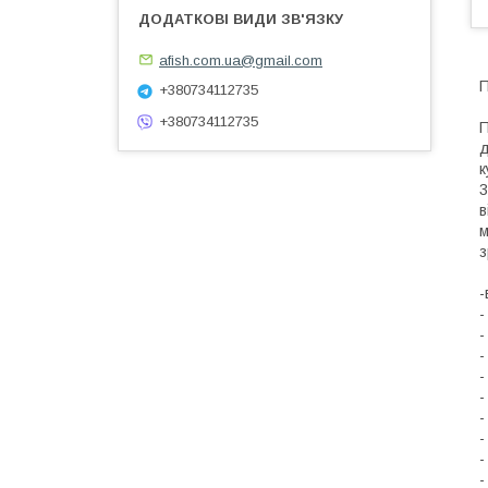
afish.com.ua@gmail.com
П
+380734112735
+380734112735
П
д
к
3
в
м
з
-
-
-
-
-
-
-
-
-
-