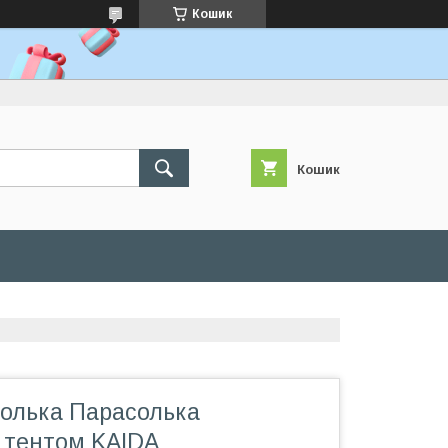
Кошик
Кошик
олька Парасолька
з тентом KAIDA