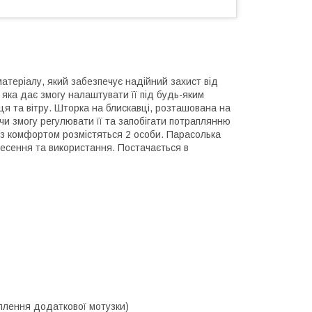
атеріалу, який забезпечує надійний захист від
яка дає змогу налаштувати її під будь-яким
ця та вітру. Шторка на блискавці, розташована на
чи змогу регулювати її та запобігати потраплянню
ю з комфортом розмістяться 2 особи. Парасолька
енесення та використання. Постачається в
іплення додаткової мотузки)