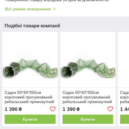
Всі умови повернення
Подібні товари компанії
Садок 50*40*350см
Садок 50*40*350см
Садо
короповий прогумований
короповий прогумований
коро
рибальський прямокутний
рибальський прямокутний
риба
1 390
1 390
1 4
₴
₴
Купити
Купити