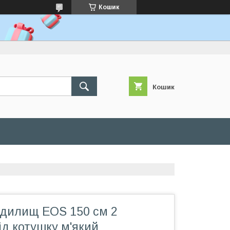
Кошик
Кошик
удилищ EOS 150 см 2
ід котушку м'який