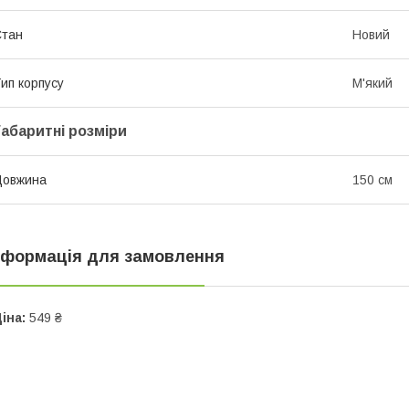
Стан
Новий
ип корпусу
М'який
Габаритні розміри
Довжина
150 см
нформація для замовлення
іна:
549 ₴