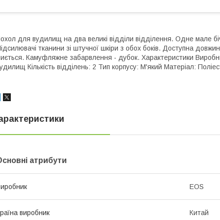
охол для вудилищ на два великі відділи відділення. Одне мале бі
ідсилювачі тканини зі штучної шкіри з обох боків. Доступна довжи
иється. Камуфляжне забарвлення - дубок. Характеристики Виробни
удилищ Кількість відділень: 2 Тип корпусу: М'який Матеріал: Поліе
арактеристики
Основні атрибути
иробник
EOS
раїна виробник
Китай