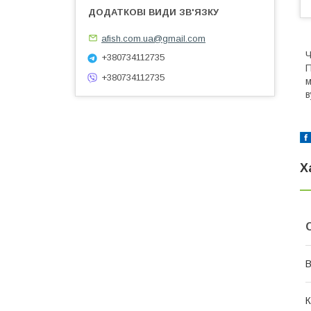
afish.com.ua@gmail.com
Ч
+380734112735
П
+380734112735
м
в
Х
В
К