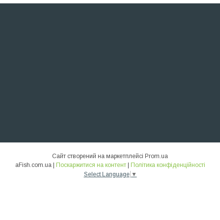
Сайт створений на маркетплейсі
Prom.ua
aFish.com.ua |
Поскаржитися на контент
|
Політика конфіденційності
Select Language
▼