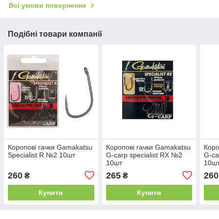
Всі умови повернення
Подібні товари компанії
Коропові гачки Gamakatsu
Коропові гачки Gamakatsu
Коро
Specialist R №2 10шт
G-carp specialist RX №2
G-ca
10шт
10ш
260
265
260
₴
₴
Купити
Купити