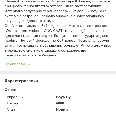
Шпуля Алюмінієвий сплав Котушка серії KD це недорога, але
при цьому гарної якості виготовлення та застосовуваних
матеріалів популярна серія коропових і фідерних котушок з
системою бетренер і яскраво вираженою конусоподібною
шпулею для далекого закидання.
Особливості моделі: -6+1 підшипник -Миттєвий анти-реверс
-Основна алюмінієва LONG CAST -конусоподібна шпуля +
додаткова графітова шпуля -Корпус та ротор з удароміцного
графіту -Чуттєвий фрикціон та бейтранер -Посилена порожня
дужка лісоукладачів зі збільшеним роликом -Ручка з алюмінію,
з кнопковою системою швидкого складання, що
переставляється вліво/вправо
Приховати
Характеристики
Основні
Виробник
Boya By
Розмір
4000
Стан
Новий