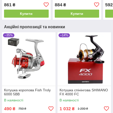
861
884
592
₴
₴
Купити
Купити
Акційні пропозиції та новинки
–35%
–14%
Котушка коропова Fish Troly
Котушка спінінгова SHIMANO
6000 5BB
FX 4000 FC
В наявності
В наявності
490
1 032
₴
₴
750 ₴
1 200 ₴