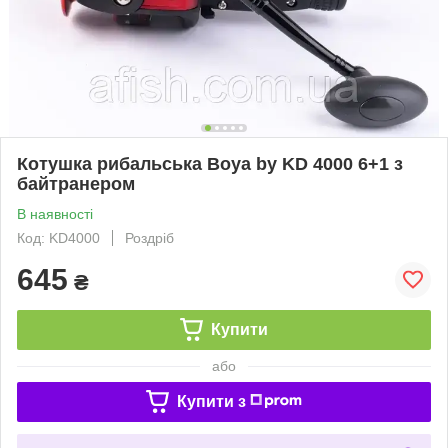
Котушка рибальська Boya by KD 4000 6+1 з
байтранером
В наявності
Код: KD4000
Роздріб
645
₴
Купити
або
Купити з