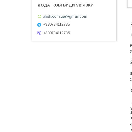
afish.com.ua@gmail.com
К
+380734112735
і
+380734112735
ч
Є
У
і
б
Ж
с
О
-
-
-
-
-
-