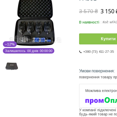
3 150 
3 570 ₴
В наявності
Код:
wFA
Купити
–12%
Залишилось
0
0
днів
0
0
0
0
0
0
+380 (73) 411-27-35
повернення товару п
У компанії підключені
будь-який товар не п