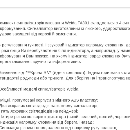
омплект сигналізаторів клювання Weida FA301 складається з 4 сиг
нформування. Сигналізатор виготовлений із якісного, ударостійкого 
удово захищені від корозії й окиснення.
 регулювання гучності, і звуковий індикатор напрямку клювання, до
 разі якщо Ви перебуваєте не біля індикатора, а наприклад, у нам
нформування Вам покаже, на якому індикаторі зараз клювання (чутли
ерега клювання, зручно та інформативно.
ивлення від ***Крона 9 V* (йде в комплекті). Індикатори мають ста
тандартні род-поди або триноги. Для зберігання і транспортуванн
собливості моделі сигналізаторів Weida
 Міцні, прогумовані корпуси з міцного ABS пластику;
Два яскравих світлодіодів на кожному сигналіаторі;
П'ять яскравих світлодіодів на пейджері;
Четире різних кольорів індикатора (синій, зелений, жовтий, червони
Індикація напрямку клювання від берега і назад;
Сигнізація різним тоном, залежно від напрямку руху волосіні;