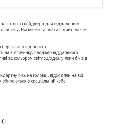
налізаторів і пейджера для віддаленого
пластику. Всі клеми та плати покриті лаком і
 берега або від берега.
еті на відпочинку, пейджер віддаленого
ві за кольором світлодіода), у який бік від
ндартну різь на головці, підходячи на всі
я збираються в спеціальний кейс.
й);