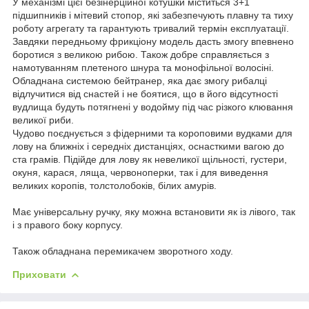
У механізмі цієї безінерційної котушки міститься 3+1
підшипників і мітевий стопор, які забезпечують плавну та тиху
роботу агрегату та гарантують тривалий термін експлуатації.
Завдяки передньому фрикціону модель дасть змогу впевнено
боротися з великою рибою. Також добре справляється з
намотуванням плетеного шнура та монофільної волосіні.
Обладнана системою бейтранер, яка дає змогу рибалці
відлучитися від снастей і не боятися, що в його відсутності
вудлища будуть потягнені у водойму під час різкого клювання
великої риби.
Чудово поєднується з фідерними та короповими вудками для
лову на ближніх і середніх дистанціях, оснасткими вагою до
ста грамів. Підійде для лову як невеликої щільності, густери,
окуня, карася, ляща, червоноперки, так і для виведення
великих коропів, толстолобоків, білих амурів.
Має універсальну ручку, яку можна встановити як із лівого, так
і з правого боку корпусу.
Також обладнана перемикачем зворотного ходу.
Приховати