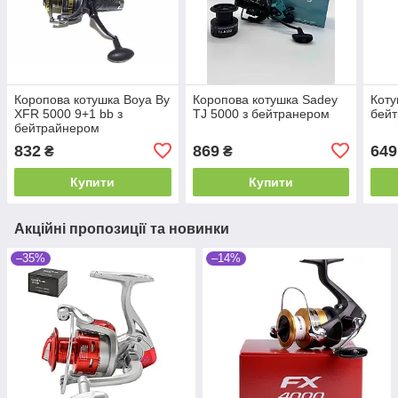
Коропова котушка Boya By
Коропова котушка Sadey
Коту
XFR 5000 9+1 bb з
TJ 5000 з бейтранером
бей
бейтрайнером
832
869
649
₴
₴
Купити
Купити
Акційні пропозиції та новинки
–35%
–14%