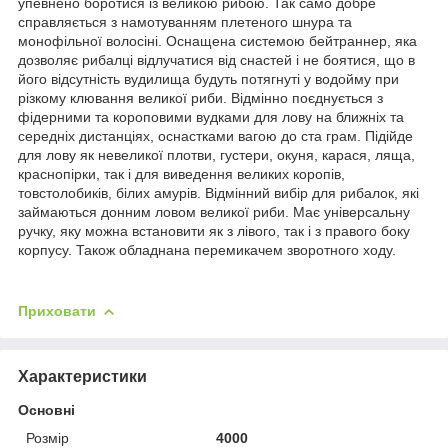
упевнено боротися із великою рибою. Так само добре
справляється з намотуванням плетеного шнура та
монофільної волосіні. Оснащена системою бейтраннер, яка
дозволяє рибалці відлучатися від снастей і не боятися, що в
його відсутність вудилища будуть потягнуті у водойму при
різкому клювання великої риби. Відмінно поєднується з
фідерними та короповими вудками для лову на ближніх та
середніх дистанціях, оснастками вагою до ста грам. Підійде
для лову як невеликої плотви, густери, окуня, карася, ляща,
краснопірки, так і для виведення великих коропів,
товстолобиків, білих амурів. Відмінний вибір для рибалок, які
займаються донним ловом великої риби. Має універсальну
ручку, яку можна встановити як з лівого, так і з правого боку
корпусу. Також обладнана перемикачем зворотного ходу.
Приховати
Характеристики
Основні
Розмір
4000