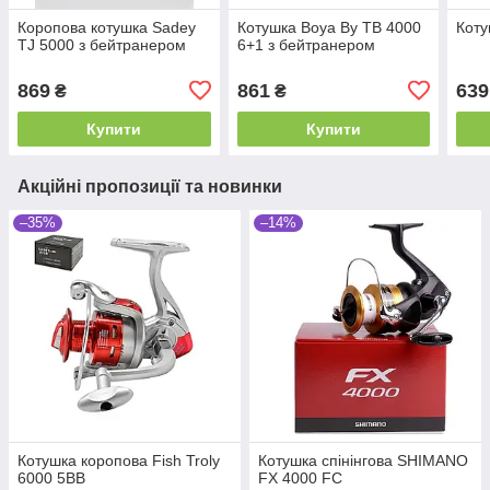
Коропова котушка Sadey
Котушка Boya By TB 4000
Коту
TJ 5000 з бейтранером
6+1 з бейтранером
869
861
639
₴
₴
Купити
Купити
Акційні пропозиції та новинки
–35%
–14%
Котушка коропова Fish Troly
Котушка спінінгова SHIMANO
6000 5BB
FX 4000 FC