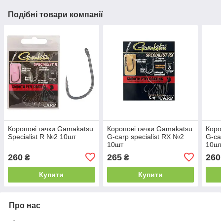
Подібні товари компанії
Коропові гачки Gamakatsu
Коропові гачки Gamakatsu
Коро
Specialist R №2 10шт
G-carp specialist RX №2
G-ca
10шт
10ш
260
265
260
₴
₴
Купити
Купити
Про нас