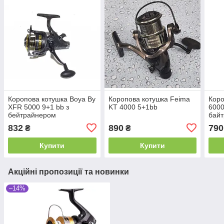
Коропова котушка Boya By
Коропова котушка Feima
Коро
XFR 5000 9+1 bb з
KT 4000 5+1bb
6000
бейтрайнером
бай
832
890
790
₴
₴
Купити
Купити
Акційні пропозиції та новинки
–14%