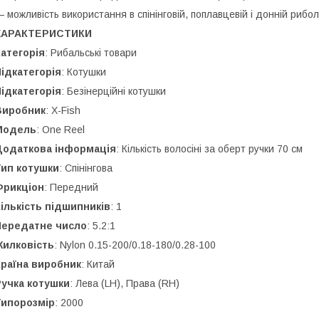
 можливість використання в спінінговій, поплавцевій і донній рибол
ХАРАКТЕРИСТИКИ
атегорія
: Рибальські товари
ідкатегорія
: Котушки
ідкатегорія
: Безінерційні котушки
Виробник
: X-Fish
Модель
: One Reel
Додаткова інформація
: Кількість волосіні за оберт ручки 70 см
Тип котушки
: Спінінгова
Фрикціон
: Передний
ількість
підшипників
: 1
Передатне число
: 5.2:1
Жилковість
: Nylon 0.15-200/0.18-180/0.28-100
Країна виробник
: Китай
Ручка котушки
: Лева (LH), Права (RH)
Типорозмір
: 2000