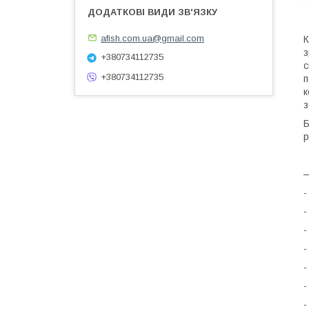
afish.com.ua@gmail.com
К
з
+380734112735
с
+380734112735
п
к
з
Б
р
—
-
-
-
-
-
-
-