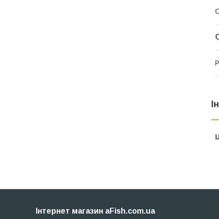
Р
І
Ц
Інтернет магазин aFish.com.ua