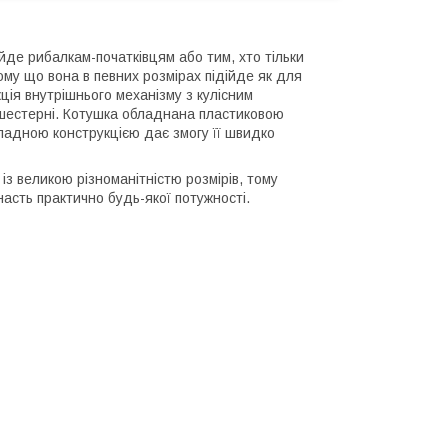
йде рибалкам-початківцям або тим, хто тільки
ому що вона в певних розмірах підійде як для
кція внутрішнього механізму з кулісним
 шестерні. Котушка обладнана пластиковою
ладною конструкцією дає змогу її швидко
з великою різноманітністю розмірів, тому
насть практично будь-якої потужності.