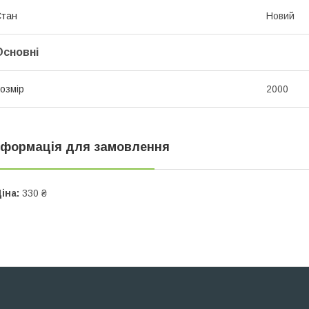
Стан
Новий
Основні
озмір
2000
нформація для замовлення
іна:
330 ₴