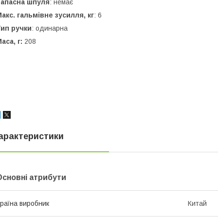
Запасна шпуля
: немає
акс. гальмівне зусилля, кг
: 6
Тип ручки
: одинарна
аса, г:
208
арактеристики
Основні атрибути
раїна виробник
Китай