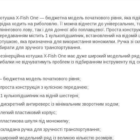
отушка X-Fish One — бюджетна модель початкового рівня, яка піді
рідка ходить на риболовлю. Її можна віднести до універсальних, т
пінінгового лову, так і для донної або поплавцевої. Проста констру
ередаванням містить 1 кулькопідшипник, встановлений на відомій
отушкою, яка призначена для використання моножилки. Ручка зі ск
бирати для зручного транспортування.
езінерційна котушка X-Fish One має дуже широкий модельний ряд і
ибалки не відчуватимуть проблем із підбиранням інструменту під с
 бюджетна модель початкового рівня;
 проста конструкція з кулісною передачею;
 1 кулькопідшипник на відній шестерні;
 дискретний антиреверс із мінімальним зворотним ходом;
 легкий пластиковий корпус;
 пластикова шпуля під моножилку;
 складана ручка для зручності транспортування;
 широкий модельний ряд із великою кількістю розмірів;