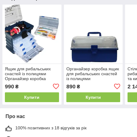
Ящик для рибальських
Органайзер коробка ящик
Стіл
снастей із полицями
для рибальських снастей
риба
Органайзер коробка
із полицями
та к
990
890
2 1
₴
₴
Купити
Купити
Про нас
100% позитивних з 18 відгуків за рік