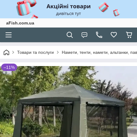
aFish.com.ua
Товари та послуги
Намети, тенти, намети, альтанки, па
–11%