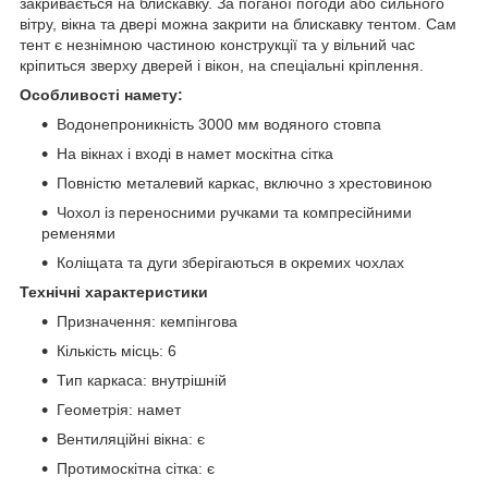
закривається на блискавку. За поганої погоди або сильного
вітру, вікна та двері можна закрити на блискавку тентом. Сам
тент є незнімною частиною конструкції та у вільний час
кріпиться зверху дверей і вікон, на спеціальні кріплення.
Особливості намету:
Водонепроникність 3000 мм водяного стовпа
На вікнах і вході в намет москітна сітка
Повністю металевий каркас, включно з хрестовиною
Чохол із переносними ручками та компресійними
ременями
Коліщата та дуги зберігаються в окремих чохлах
Технічні характеристики
Призначення: кемпінгова
Кількість місць: 6
Тип каркаса: внутрішній
Геометрія: намет
Вентиляційні вікна: є
Протимоскітна сітка: є