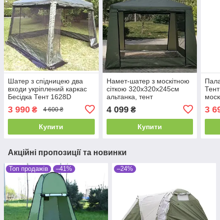
Шатер з спідницею два
Намет-шатер з москітною
Пала
входи укріплений каркас
сіткою 320х320х245см
Тент
Бесідка Тент 1628D
альтанка, тент
моск
туристичний
мета
3 990
4 099
3 6
₴
₴
4 600 ₴
Купити
Купити
Акційні пропозиції та новинки
Топ продажів
–41%
–24%