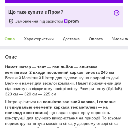
Що таке купити з Пром?
Замовлення під захистом
Опис
Характеристики
Доставка
Оплата
Умови п
Опис
Намет шатер — тент — павільйон — альтанка
кемпінгова 2 входи посилений каркас висота 245 см
Великий Москітний Шатер для відпочинку на природі та дачі.
Великий намет для веселої компанії. Намет призначений для
відпочинку на відкритому повітрі влітку. Розміри тенту (ДхШхВ)
320 см — 320 см — 225 см
Шатро кріпиться на
повністю залізний каркас, і головне
(з'єднувальні елементи каркаса теж металеві — на
приклад хрестовина
) що надає характерну жорсткість
конструкції для зручного використання на природі! По всьому
периметру натягнута москітна сітка, у дверному отворі сітка