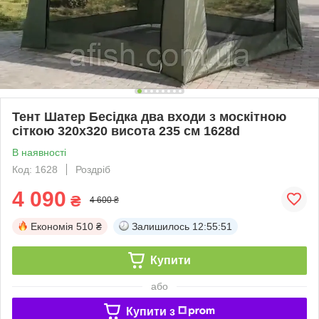
Тент Шатер Бесідка два входи з москітною
сіткою 320х320 висота 235 см 1628d
В наявності
Код: 1628
Роздріб
4 090
₴
4 600 ₴
Економія
510 ₴
Залишилось
12:55:50
Купити
або
Купити з