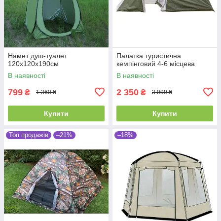
Намет душ-туалет
Палатка туристична
120х120х190см
кемпінговий 4-6 місцева
В наявності
В наявності
799
2 350
₴
₴
1 360 ₴
3 099 ₴
Купити
Купити
Топ продажів
–21%
–18%