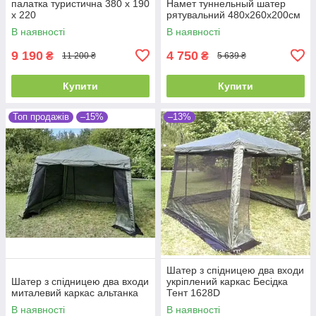
палатка туристична 380 х 190
Намет туннельный шатер
х 220
рятувальний 480x260x200см
В наявності
В наявності
9 190
4 750
₴
₴
11 200 ₴
5 639 ₴
Купити
Купити
Топ продажів
–15%
–13%
Шатер з спідницею два входи
Шатер з спідницею два входи
укріплений каркас Бесідка
миталевий каркас альтанка
Тент 1628D
В наявності
В наявності