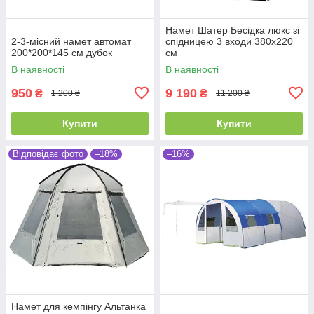
Намет Шатер Бесідка люкс зі
2-3-місний намет автомат
спідницею 3 входи 380х220
200*200*145 см дубок
см
В наявності
В наявності
950
9 190
₴
₴
1 200 ₴
11 200 ₴
Купити
Купити
Відповідає фото
–18%
–16%
Намет для кемпінгу Альтанка