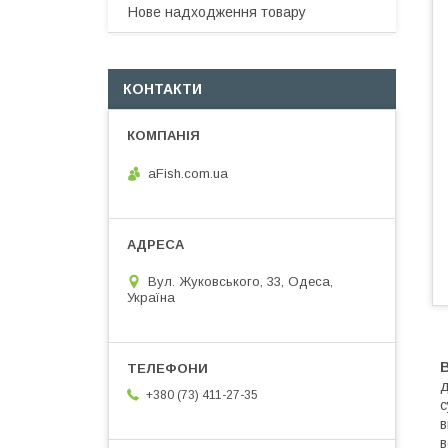
Нове надходження товару
КОНТАКТИ
aFish.com.ua
Вул. Жуковського, 33, Одеса,
Україна
д
+380 (73) 411-27-35
с
в
в