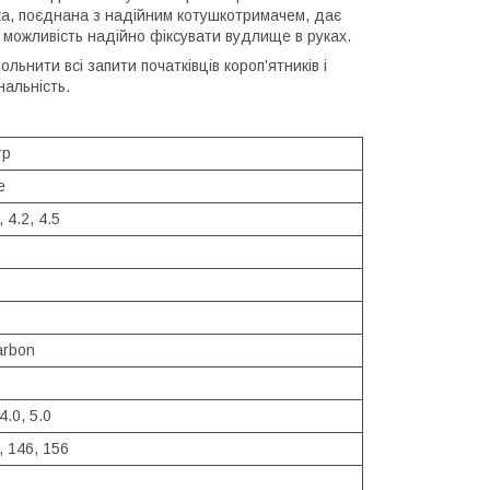
ка, поєднана з надійним котушкотримачем, дає
 можливість надійно фіксувати вудлище в руках.
нити всі запити початківців короп'ятників і
нальність.
rp
ве
, 4.2, 4.5
arbon
 4.0, 5.0
, 146, 156