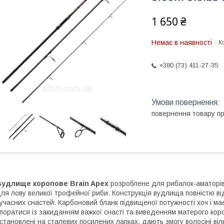
1 650 ₴
Немає в наявності
К
+380 (73) 411-27-35
повернення товару п
Вудлище коропове Brain Apex
розроблене для рибалок-аматорів,
ля лову великої трофейної риби. Конструкція вудлища повністю ві
учасних снастей. Карбоновий бланк підвищеної потужності хоч і має
поратися із закиданням важкої снасті та виведенням матерого коро
становлені на сталевих посилених лапках, дають змогу волосіні віл