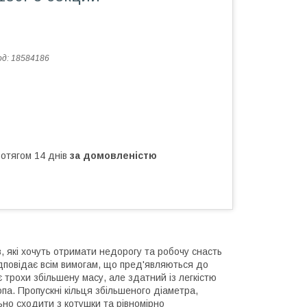
од:
18584186
ротягом 14 днів
за домовленістю
 які хочуть отримати недорогу та робочу снасть
дповідає всім вимогам, що пред'являються до
 трохи збільшену масу, але здатний із легкістю
па. Пропускні кільця збільшеного діаметра,
ьно сходити з котушки та рівномірно