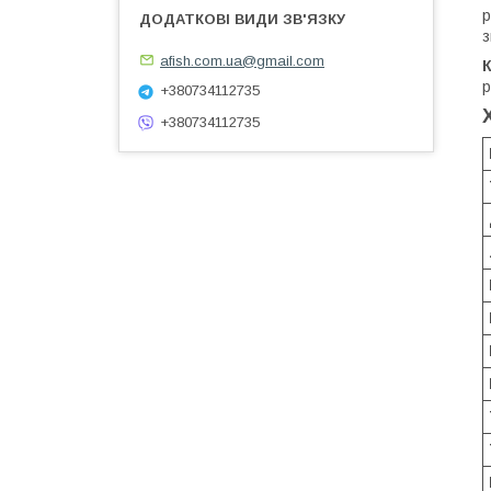
р
з
afish.com.ua@gmail.com
К
р
+380734112735
+380734112735