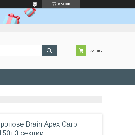
Кошик
Кошик
ропове Brain Apex Carp
 150г 3 секции