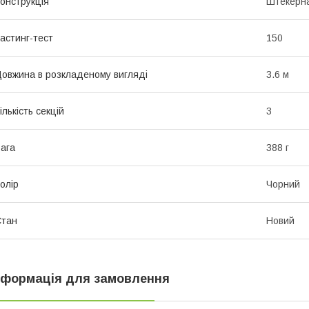
онструкція
Штекерн
астинг-тест
150
овжина в розкладеному вигляді
3.6 м
ількість секцій
3
ага
388 г
олір
Чорний
Стан
Новий
нформація для замовлення