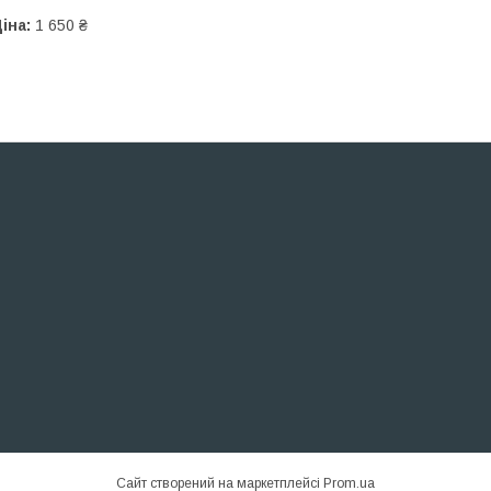
іна:
1 650 ₴
Сайт створений на маркетплейсі
Prom.ua