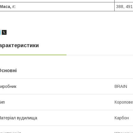
Маса, г:
388, 491
арактеристики
Основні
иробник
BRAIN
ип
Коропов
атеріал вудилища
Карбон