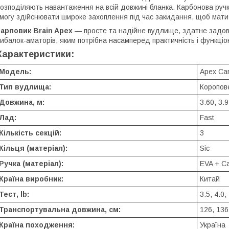
озподіляють навантаження на всій довжині бланка. Карбонова руч
могу здійснювати широке захоплення під час закидання, щоб мати
арповик Brain Apex
— просте та надійне вудлище, здатне задоволь
ибалок-аматорів, яким потрібна насамперед практичність і функціо
Характеристики:
Модель:
Apex Ca
Тип вудлища:
Коропо
Довжина, м:
3.60, 3.9
Лад:
Fast
Кількість секцій:
3
Кільця (матеріал):
Sic
Ручка (матеріал):
EVA + C
Країна виробник:
Китай
Тест, lb:
3.5, 4.0,
Транспортувальна довжина, см:
126, 136
Країна походження:
Україна