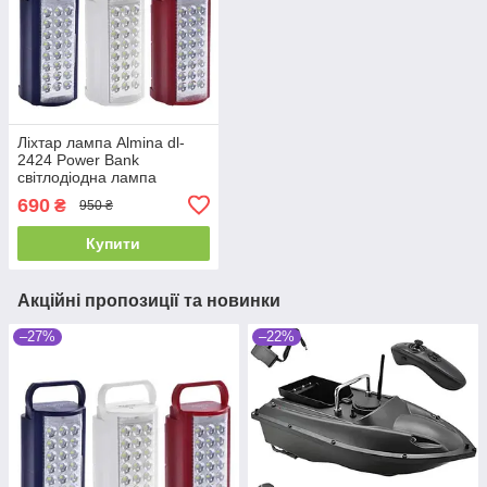
Ліхтар лампа Almina dl-
2424 Power Bank
світлодіодна лампа
Оригінал
690
₴
950 ₴
Купити
Акційні пропозиції та новинки
–27%
–22%