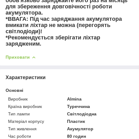
обов'язково заряджайте його раз на місяць
для збереження довговічності роботи
акумулятора.
*ВВАГА: Під час заряджання акумулятора
вмикати ліхтар не можна (перегорять
світлодіоди)!
*Рекомендується зберігати ліхтар
зарядженим.
Приховати
Характеристики
Основні
Виробник
Almina
Країна виробник
Туреччина
Тип лампи
Світлодіодна
Матеріал корпусу
Пластик
Тип живлення
Акумулятор
Час роботи
80 годин