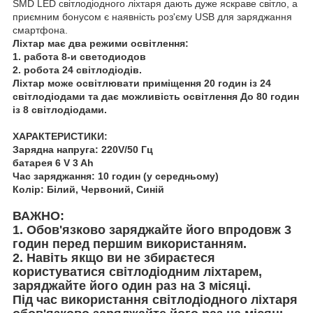
SMD LED світлодіодного ліхтаря дають дуже яскраве світло, а
приємним бонусом є наявність роз'єму USB для заряджання
смартфона.
Ліхтар має два режими освітлення:
1. работа 8-и светодиодов
2. робота 24 світлодіодів.
Ліхтар може освітлювати приміщення 20 годин із 24
світлодіодами та дає можливість освітлення До 80 годин
із 8 світлодіодами.
ХАРАКТЕРИСТИКИ:
Зарядна напруга: 220V/50 Гц
батарея 6 V 3 Ah
Час заряджання: 10 годин (у середньому)
Колір: Білий, Червоний, Синій
ВАЖНО:
1. Обов'язково заряджайте його впродовж 3
годин перед першим використанням.
2. Навіть якщо ви не збираєтеся
користуватися світлодіодним ліхтарем,
заряджайте його один раз на 3 місяці.
Під час використання світлодіодного ліхтаря