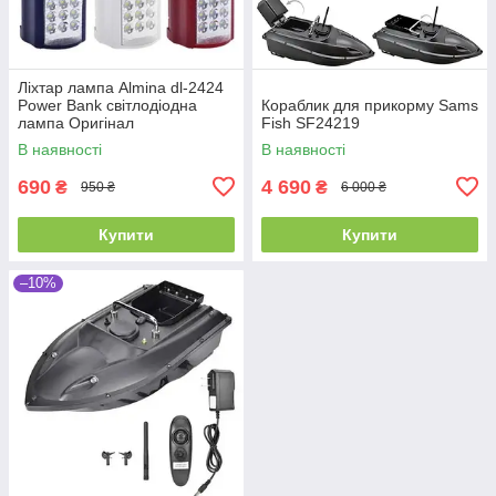
Ліхтар лампа Almina dl-2424
Power Bank світлодіодна
Кораблик для прикорму Sams
лампа Оригінал
Fish SF24219
В наявності
В наявності
690
4 690
₴
₴
950 ₴
6 000 ₴
Купити
Купити
–10%