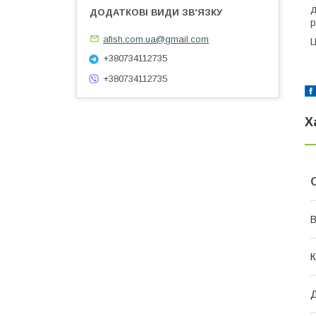
д
р
afish.com.ua@gmail.com
Ц
+380734112735
+380734112735
Х
В
К
Д