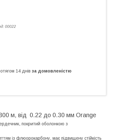
од:
00022
ротягом 14 днів
за домовленістю
1300 м, від 0.22 до 0.30 мм Orange
сердечник, покритий оболонкою з
риттям із флюорокарбону, має підвищену стійкість