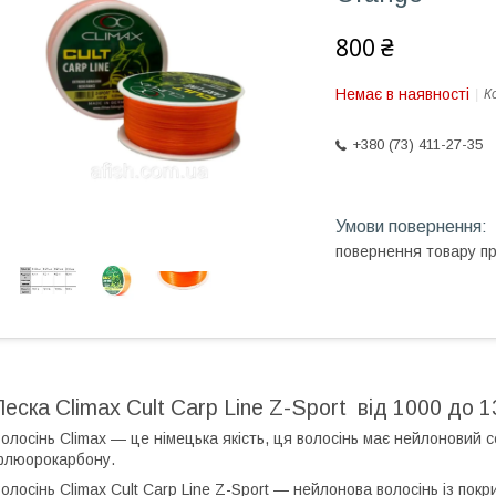
800 ₴
Немає в наявності
К
+380 (73) 411-27-35
повернення товару п
Леска Climax Cult Carp Line Z-Sport від 1000 до 
олосінь Climax — це німецька якість, ця волосінь має нейлоновий 
флюорокарбону.
олосінь Climax Cult Carp Line Z-Sport — нейлонова волосінь із пок