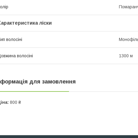
олір
Помаран
Характеристика ліски
ип волосіні
Монофіл
овжина волосіні
1300 м
нформація для замовлення
іна:
800 ₴