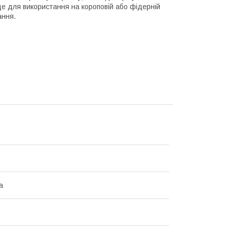
де для використання на короповій або фідерній
ання.
а