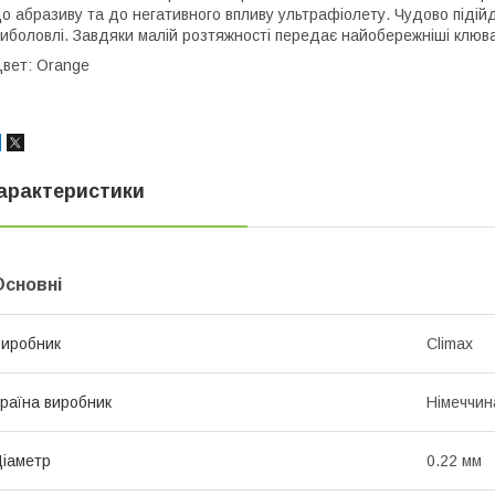
о абразиву та до негативного впливу ультрафіолету. Чудово підій
иболовлі. Завдяки малій розтяжності передає найобережніші клюв
вет: Orange
арактеристики
Основні
иробник
Climax
раїна виробник
Німеччин
іаметр
0.22 мм