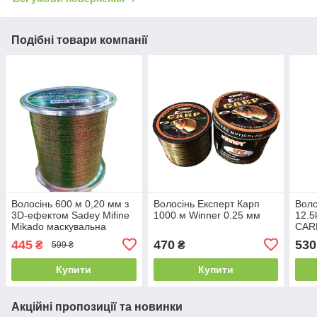
Подібні товари компанії
Волосінь 600 м 0,20 мм з
Волосінь Експерт Карп
Воло
3D-ефектом Sadey Mifine
1000 м Winner 0.25 мм
12.5
Mikado маскувальна
CAR
волосінь
445
470
530
₴
₴
599 ₴
Купити
Купити
Акційні пропозиції та новинки