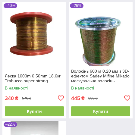
–40%
–26%
Волосінь 600 м 0,20 мм з 3D-
Леска 1000m 0.50mm 18.6кг
ефектом Sadey Mifine Mikado
Trabucco super strong
маскувальна волосінь
В наявності
В наявності
340
445
₴
₴
570 ₴
599 ₴
Купити
Купити
–22%