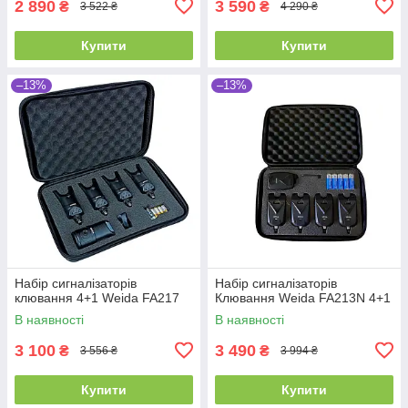
2 890
3 590
₴
₴
3 522 ₴
4 290 ₴
Купити
Купити
–13%
–13%
Набір сигналізаторів
Набір сигналізаторів
клювання 4+1 Weida FA217
Клювання Weida FA213N 4+1
В наявності
В наявності
3 100
3 490
₴
₴
3 556 ₴
3 994 ₴
Купити
Купити