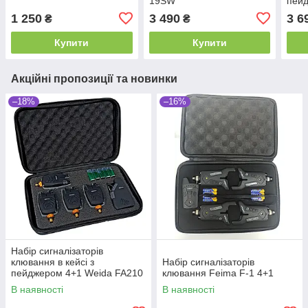
19SW
пей
1 250
3 490
3 6
₴
₴
Купити
Купити
Акційні пропозиції та новинки
–18%
–16%
Набір сигналізаторів
клювання в кейсі з
Набір сигналізаторів
пейджером 4+1 Weida FA210
клювання Feima F-1 4+1
В наявності
В наявності