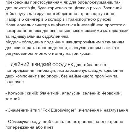
прекрасним пристосуванням як для рибалок-гурманів, так і
для початківців, буде корисною та цікавою річчю. Захисний
кейс слугує для зручності зберігання і транспортування.
Набір із 6 свингерів 6 кольорів і транспортною ручкою
Нова модель свингера вирізняється інноваційною простотою
використання, яка доповнюється високоякісними матеріалами
та індивідуальним оздобленням.
Модель обладнана подвійним швидкорознімним з'єднанням
для свингера та попередження, з регулюванням ваги та з
регульованою кнопкою натягу на три кроки.
— ДВІЙНИЙ ШВИДКИЙ СООДИНК для гойдання та
попередження, інновація, яка забезпечує швидке кріплення
двох компонентів до опори, без найменшого проміжку та
водночас.
- Кольори: синій; блакитний, апельсин; зелений; Червоний,
темний
- Знаменитий тип "Fox Euroswinger" зчеплення й натягування
- Обмежувач ходу, щоб сигнал не потрапляв на електронне
попередження або пікет