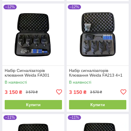
–12%
–12%
Набір Сигналізаторів
Набір сигналізаторів
клювання Weida FA301
Клювання Weida FA213 4+1
В наявності
В наявності
3 150
3 150
₴
₴
3 570 ₴
3 570 ₴
Купити
Купити
–11%
–11%