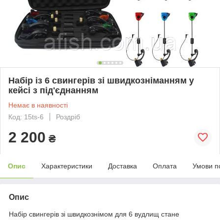
Набір із 6 свингерів зі швидкозніманням у
кейсі з під'єднанням
Немає в наявності
Код: 15ts-6
Роздріб
2 200
₴
Опис
Характеристики
Доставка
Оплата
Умови п
Опис
Набір свингерів зі швидкознімом для 6 вудлищ стане