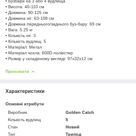
• Бузбари на 3 або 4 вудлища
• Висота: 40-110 см
• Довжина: 90-125 см
• Довжина ніг: 63-108 см
• Довжина переднього/заднього буз-бару: 69 см
• Вага: 5.25 кг
• Кількість ніг: 3
• Кількість вудлищ: 5
• Матеріал: Метал
• Матеріал чохла: 600D поліестер
• Розмір у складеному вигляді: 97x32x12 см
Приховати
Характеристики
Основні атрибути
Виробник
Golden Catch
Кількість вудлищ
5
Стан
Новий
Тип
Трипод