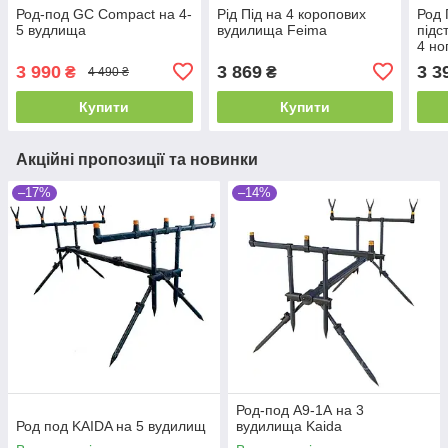
Род-под GC Compact на 4-
Рід Під на 4 коропових
Род 
5 вудлища
вудилища Feima
підс
4 но
RP1
3 990
3 869
3 3
₴
₴
4 490 ₴
Купити
Купити
Акційні пропозиції та новинки
–17%
–14%
Род-под A9-1А на 3
Род под KAIDA на 5 вудилищ
вудилища Kaida