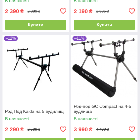
В наявності
В наявності
2 390
2 190
₴
₴
2 889 ₴
2 535 ₴
Купити
Купити
–12%
–11%
Род-под GC Compact на 4-5
Род Под Kaida на 5 вудилищ
вудлища
В наявності
В наявності
2 290
3 990
₴
₴
2 589 ₴
4 490 ₴