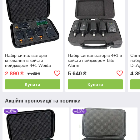
Набір сигналізаторів
Набір сигналізаторів 4+1 в
Сигн
клювання в кейсі з
кейсі з пейджером Bite
набі
пейджером 4+1 Weida
Alarm
Dr.A
FA210
2 890
5 640
4 3
₴
₴
3 522 ₴
Купити
Купити
Акційні пропозиції та новинки
–18%
–16%