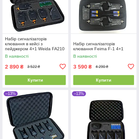
Набір сигналізаторів
клювання в кейсі з
Набір сигналізаторів
пейджером 4+1 Weida FA210
клювання Feima F-1 4+1
В наявності
В наявності
2 890
3 590
₴
₴
3 522 ₴
4 290 ₴
Купити
Купити
–13%
–13%