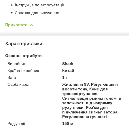
Інструкція по експлуатації
Лопатка для вилучення
Приховати
Характеристики
Основні атрибути
Виробник
Shark
Країна виробник
Китай
Вага
1 г
Особливості
Живлення 9V, Регулювання
висоти тону, Кейс для
транспортування,
Сигналізація різним тоном, в
залежності від напрямку
руху ліски, Роз'єм для
підключення сигналізатора,
Регулювання гучності
Радіус дії
150 м