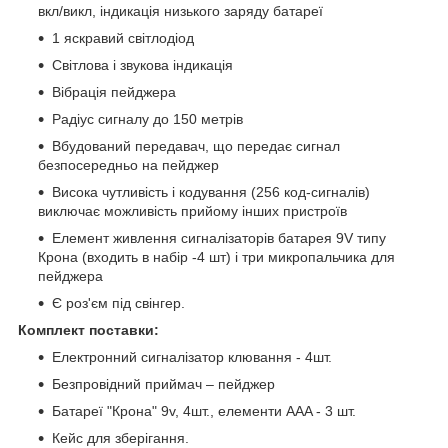
вкл/викл, індикація низького заряду батареї
1 яскравий світлодіод
Світлова і звукова індикація
Вібрація пейджера
Радіус сигналу до 150 метрів
Вбудований передавач, що передає сигнал
безпосередньо на пейджер
Висока чутливість і кодування (256 код-сигналів)
виключає можливість прийому інших пристроїв
Елемент живлення сигналізаторів батарея 9V типу
Крона (входить в набір -4 шт) і три микропальчика для
пейджера
Є роз'єм під свінгер.
Комплект поставки:
Електронний сигналізатор клювання - 4шт.
Безпровідний приймач – пейджер
Батареї "Крона" 9v, 4шт., елементи AAA - 3 шт.
Кейс для зберігання.