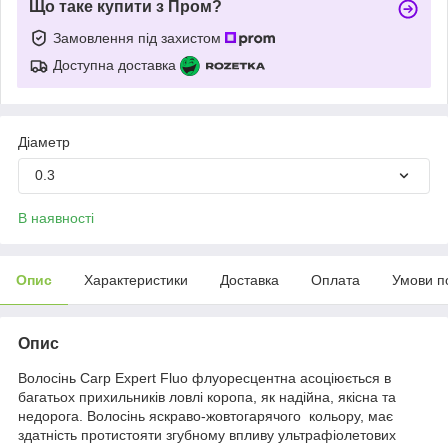
Що таке купити з Пром?
Замовлення під захистом
Доступна доставка
Діаметр
0.3
В наявності
Опис
Характеристики
Доставка
Оплата
Умови п
Опис
Волосінь Carp Expert Fluo флуоресцентна асоціюється в
багатьох прихильників ловлі коропа, як надійна, якісна та
недорога. Волосінь яскраво-жовтогарячого кольору, має
здатність протистояти згубному впливу ультрафіолетових