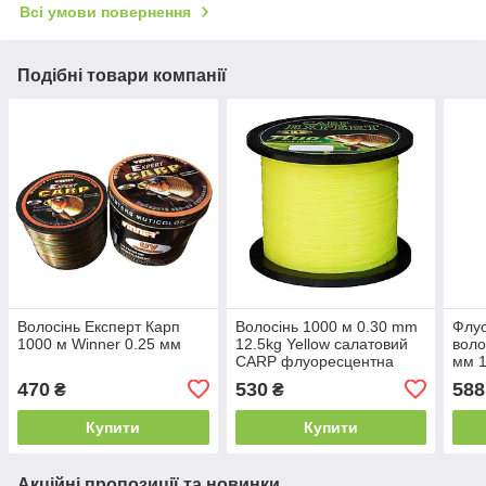
Всі умови повернення
Подібні товари компанії
Волосінь Експерт Карп
Волосінь 1000 м 0.30 mm
Флуо
1000 м Winner 0.25 мм
12.5kg Yellow салатовий
воло
CARP флуоресцентна
мм 1
470
530
588
₴
₴
Купити
Купити
Акційні пропозиції та новинки