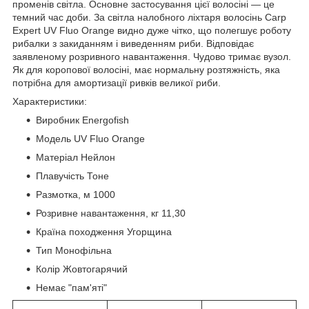
променів світла. Основне застосування цієї волосіні — це
темний час доби. За світла налобного ліхтаря волосінь Carp
Expert UV Fluo Orange видно дуже чітко, що полегшує роботу
рибалки з закиданням і виведенням риби. Відповідає
заявленому розривного навантаження. Чудово тримає вузол.
Як для коропової волосіні, має нормальну розтяжність, яка
потрібна для амортизації ривків великої риби.
Характеристики:
Виробник
Energofish
Модель
UV Fluo Orange
Матеріал
Нейлон
Плавучість
Тоне
Размотка, м
1000
Розривне навантаження, кг
11,30
Країна походження
Угорщина
Тип
Монофільна
Колір
Жовтогарячий
Немає "пам'яті"