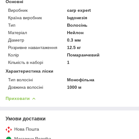
Основні
Виробник
carp expert
Країна виробник
Індонезія
Тип
Волосінь
Матеріал
Нейлон
Діаметр
0.3 мм
Розривне навантаження
12.5 кг
Колір
Помаранчевий
Кількість в наборі
1
Характеристика ліски
Тип волосіні
Монофільна
Довжина волосіні
1000 м
Приховати
Умови доставки
Нова Пошта
Магазини Rozetka