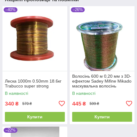
–40%
–26%
Волосінь 600 м 0,20 мм з 3D-
Леска 1000m 0.50mm 18.6кг
ефектом Sadey Mifine Mikado
Trabucco super strong
маскувальна волосінь
В наявності
В наявності
340
445
₴
₴
570 ₴
599 ₴
Купити
Купити
–22%