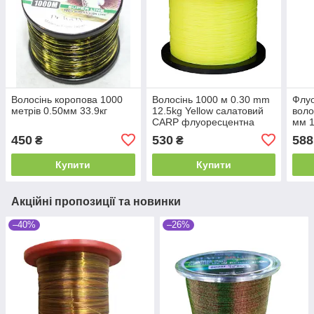
Волосінь коропова 1000
Волосінь 1000 м 0.30 mm
Флуо
метрів 0.50мм 33.9кг
12.5kg Yellow салатовий
воло
CARP флуоресцентна
мм 1
450
530
588
₴
₴
Купити
Купити
Акційні пропозиції та новинки
–40%
–26%