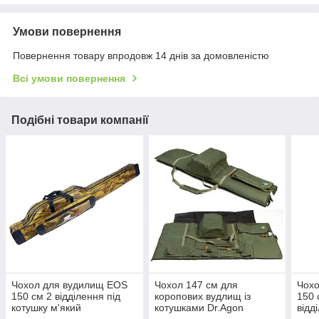
Умови повернення
Повернення товару впродовж 14 днів за домовленістю
Всі умови повернення
Подібні товари компанії
Чохол для вудилищ EOS
Чохол 147 см для
Чох
150 см 2 відділення під
коропових вудлищ із
150 
котушку м'який
котушками Dr.Agon
відд