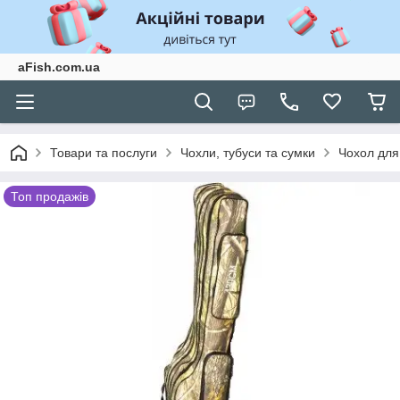
aFish.com.ua
Товари та послуги
Чохли, тубуси та сумки
Чохол для 
Топ продажів