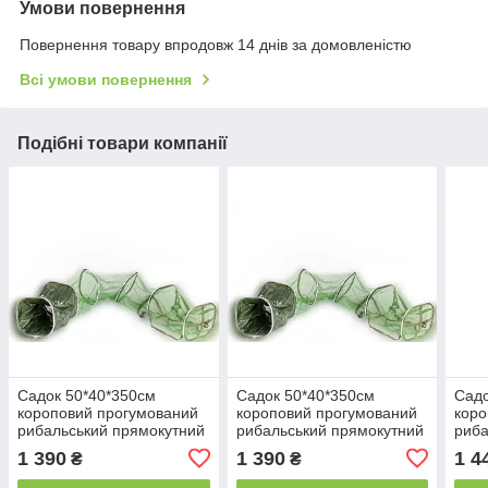
Умови повернення
Повернення товару впродовж 14 днів за домовленістю
Всі умови повернення
Подібні товари компанії
Садок 50*40*350см
Садок 50*40*350см
Садо
короповий прогумований
короповий прогумований
коро
рибальський прямокутний
рибальський прямокутний
риба
1 390
1 390
1 4
₴
₴