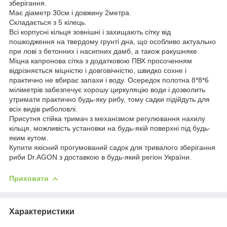
зберігання.
Має діаметр 30см і довжину 2метра.
Складається з 5 кілець.
Всі корпусні кільця зовнішні і захищають сітку від
пошкодження на твердому грунті дна, що особливо актуально
при лові з бетонних і насипних дамб, а також ракушняке.
Міцна капронова сітка з додатковою ПВХ просоченням
відрізняється міцністю і довговічністю, швидко сохне і
практично не вбирає запахи і воду. Осередок полотна 8*8*6
міліметрів забезпечує хорошу циркуляцію води і дозволить
утримати практично будь-яку рибу, тому садки підійдуть для
всіх видів риболовлі.
Присутня стійка тримач з механізмом регулювання нахилу
кільця, можливість установки на будь-якій поверхні під будь-
яким кутом.
Купити якісний прогумований садок для тривалого зберігання
риби Dr.AGON з доставкою в будь-який регіон України.
Приховати
Характеристики