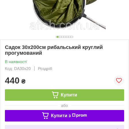
Садок 30х200см рибальський круглий
прогумований
В наявності
Код: DA30x20
Роздріб
440
₴
Купити
або
Купити з