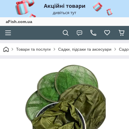
aFish.com.ua
Товари та послуги
Садки, підсаки та аксесуари
Садо