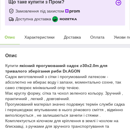
Що таке купити з Пром?
Замовлення під захистом
Доступна доставка
Опис
Характеристики
Доставка
Оплата
Умови п
Опис
Купити
якісний прогумований садок
ø
30х2.0m для
тривалого зберігання риби Dr.AGON
Садок виготовлений з сітки і прогумований латексом -
абсолютно не вбирає воду і запахи, моментально сохне, так
само створює мінімальний опір течією.
Має круглу форму, сітка та чохол зеленого кольору. Зручний ,
практичний , легкий , довговічний.
Прогумований матеріал значно подовжує термін служби садка
і перешкоджає впутыванию в нього річкового сміття , відмінно
виполіскується , не залишаються зачепи і стяжки .
Комплектується кілочком для кріплення в землі і чохлом на
блискавці, з ручками для зручного транспортування та