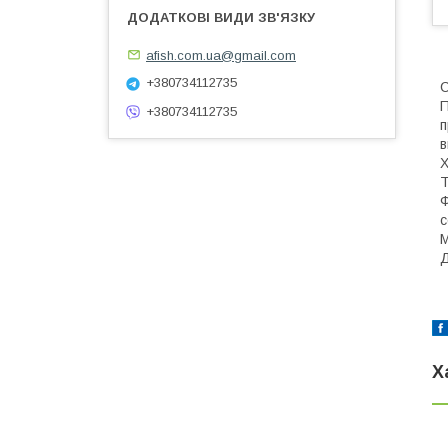
afish.com.ua@gmail.com
+380734112735
С
П
+380734112735
п
в
Х
Т
Ф
с
М
Д
Х