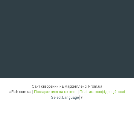
Сайт створений на маркетплейсі
Prom.ua
aFish.com.ua |
Поскаржитися на контент
|
Політика конфіденційності
Select Language
▼