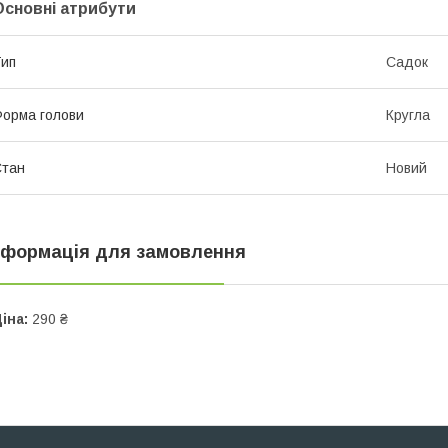
Основні атрибути
ип
Садок
орма голови
Кругла
Стан
Новий
нформація для замовлення
іна:
290 ₴