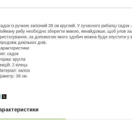
адок із ручкою залізний 38 см круглий. У сучасного рибалці садок
ойману рибу необхідно зберегти живою, якнайдовше, щоб улов за
ристосування, за допомогою якого здобич можна буде опустити у в
продовж декількох днів.
арактеристики:
ип: садок
орма: кругла
екцій: 2 кілець
атеріал: залізо
іаметр: 38 см.
арактеристики