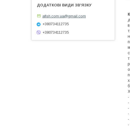
К
afish.com.ua@gmail.com
д
+380734112735
в
т
+380734112735
н
п
м
с
т
р
о
п
х
б
Х
-
-
-
-
-
-
-