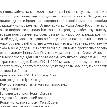
отушка Daiwa RX LT
2000
— серія спінінгових котушок, що втілили
емонструють найкраще співвідношення ціни та якості. Завдяки нов
далося досягти ідеального поєднання легкості та міцності, неабия
радиційними моделями. Водночас усі котушки Daiwa RX LT тепер 
овою цифровою технологією Tough Digigear, що забезпечує високу 
ередавання зусилля від обертової ручки на ротор, а також довгий т
'який хід підкорює з першого оберту ручки, а нова гальмівна сист
корочує стартовий опір, що дуже важливо під час виведення велик
акож можна додати: 2 високоякісні підшипники в прекрасно збала
отор, систему Infinite Anti-Reverse, укладач волосіні Cross Wrap, ро
птимізовану під дальній закид алюмінієву шпулю Longcast ABS, фре
окриттям колодки. Daiwa RX LT 2000 ідеальні для лову на тонкі пл
арактеристик, властивих просунутим моделям, але водночас варт
ільшості рибалок.
арактеристики RX LT 2000 від Daiwa:
 Концепція LT (Light&Tough)
 Корпус із міцного та легкого вуглепластику
 2 підшипники
 Головна шестірня Tough-Digigear
 Чудово збалансований ротор
 Ролик укладача волосіні Twist Buster II
 Алюмінієва шпуля Longcast ABS