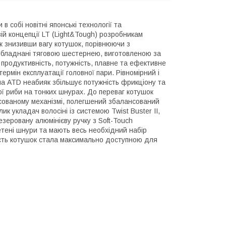
 в собі новітні японські технології та
ій концепції LT (Light&Tough) розробникам
к знизивши вагу котушок, порівнюючи з
обладнані тяговою шестернею, виготовленою за
продуктивність, потужність, плавне та ефективне
ермін експлуатації головної пари. Рівномірний і
ема ATD неабияк збільшує потужність фрикціону та
ої риби на тонких шнурах. До переваг котушок
нсованому механізмі, полегшений збалансований
лик укладач волосіні із системою Twist Buster II,
зеровану алюмінієву ручку з Soft-Touch
етені шнури та мають весь необхідний набір
ість котушок стала максимально доступною для