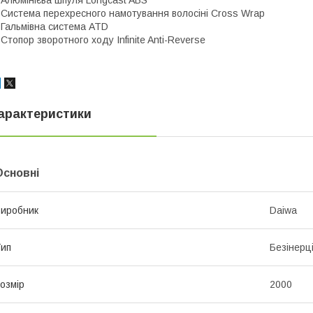
 Система перехресного намотування волосіні Cross Wrap
 Гальмівна система ATD
 Стопор зворотного ходу Infinite Anti-Reverse
арактеристики
Основні
иробник
Daiwa
ип
Безінерц
озмір
2000