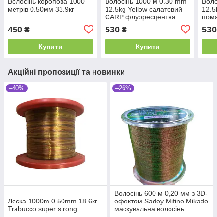
Волосінь коропова 1000
Волосінь 1000 м 0.30 mm
Воло
метрів 0.50мм 33.9кг
12.5kg Yellow салатовий
12.5
CARP флуоресцентна
пом
флу
450
530
530
₴
₴
Купити
Купити
Акційні пропозиції та новинки
–40%
–26%
Волосінь 600 м 0,20 мм з 3D-
Леска 1000m 0.50mm 18.6кг
ефектом Sadey Mifine Mikado
Trabucco super strong
маскувальна волосінь