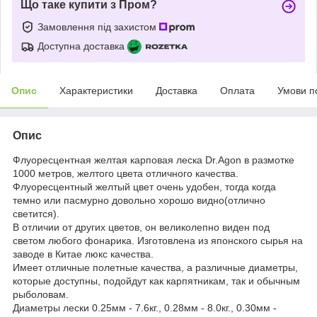
Що таке купити з Пром?
Замовлення під захистом
Доступна доставка
Опис
Характеристики
Доставка
Оплата
Умови п
Опис
Флуоресцентная желтая карповая леска Dr.Agon в размотке
1000 метров, желтого цвета отличного качества.
Флуоресцентный желтый цвет очень удобен, тогда когда
темно или пасмурно довольно хорошо видно(отлично
светится).
В отличии от других цветов, он великолепно виден под
светом любого фонарика. Изготовлена из японского сырья на
заводе в Китае люкс качества.
Имеет отличные полетные качества, а различные диаметры,
которые доступны, подойдут как карпятникам, так и обычным
рыболовам.
Диаметры лески 0.25мм - 7.6кг., 0.28мм - 8.0кг., 0.30мм -