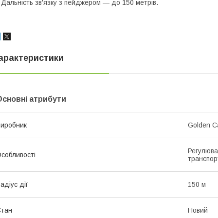
 Дальність зв'язку з пейджером — до 150 метрів.
арактеристики
Основні атрибути
иробник
Golden C
Регулюва
собливості
транспор
адіус дії
150 м
Стан
Новий