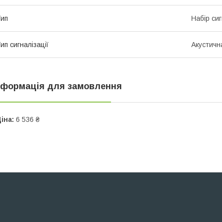
ип
Набір сиг
ип сигналізації
Акустичн
нформація для замовлення
іна:
6 536 ₴