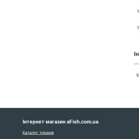
Т
Т
І
Ц
Інтернет магазин aFish.com.ua
Каталог товарів