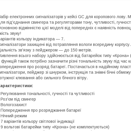
абір електронних сигналізаторів у кейсі GC для коропового лову.
ля під'єднання свингера та регуляторами тону, чутливості, гучності
сновною відмінністю цієї моделі від попередніх є наявність повно
кість звуку!
аріантів кольору індикатора — 7.
игналізатори захищені від потрапляння вологи всередину корпусу.
альність зв'язку з пейджером — до 150 метрів.
ивлення всього набору здійснюється від батарейок типу «Крона» (
 функцій також потрібно зазначити різні тональність звуку під час 
опередження про розряд батареї. Постачається в надійному пласти
игналізатори, пейджер зі шнурком, інструкція та знімні бічні обмеж
отужної клювання або сильного бічного вітру.
Характеристики:
 Регулювання тональності, гучності та чутливості
 Роз'єм під свингер
 Вологозахист
 Попередження про розряджання батареї
 Нічний режим
 7 варіантів кольору світлової індикації
 9 вольтові батарейки типу «Крона» (не комплектуються)