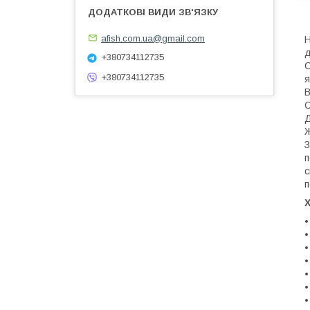
afish.com.ua@gmail.com
Н
д
+380734112735
О
+380734112735
я
В
С
Д
Ж
З
п
с
п
•
•
•
•
•
•
•