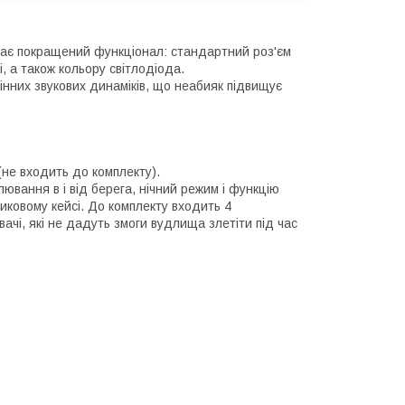
 Має покращений функціонал: стандартний роз'єм
, а також кольору світлодіода.
цінних звукових динаміків, що неабияк підвищує
не входить до комплекту).
клювання в і від берега, нічний режим і функцію
ковому кейсі. До комплекту входить 4
увачі, які не дадуть змоги вудлища злетіти під час