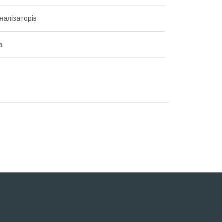
налізаторів
а