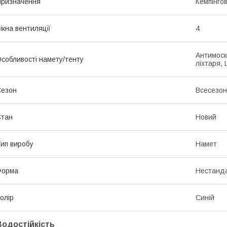
ризначення
Кемпінгов
ікна вентиляції
4
Антимоскі
собливості намету/тенту
ліхтаря,
Сезон
Всесезо
Стан
Новий
ип виробу
Намет
Форма
Нестанд
олір
Синій
Водостійкість