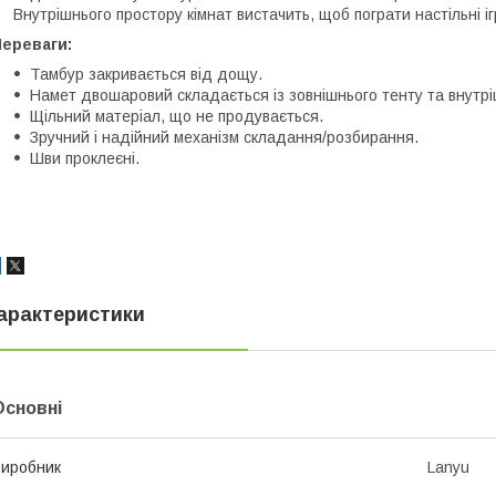
Внутрішнього простору кімнат вистачить, щоб пограти настільні і
Переваги:
Тамбур закривається від дощу.
Намет двошаровий складається із зовнішнього тенту та внутріш
Щільний матеріал, що не продувається.
Зручний і надійний механізм складання/розбирання.
Шви проклеєні.
арактеристики
Основні
иробник
Lanyu