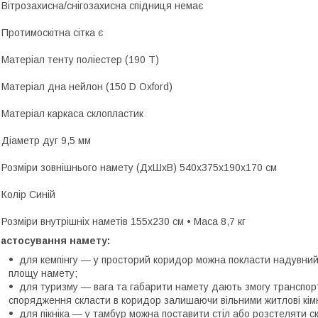
 Вітрозахисна/снігозахисна спідниця немає
 Протимоскітна сітка є
 Матеріал тенту поліестер (190 T)
 Матеріал дна нейлон (150 D Oxford)
 Матеріал каркаса склопластик
 Діаметр дуг 9,5 мм
 Розміри зовнішнього намету (ДхШхВ) 540х375х190x170 см
 Колір Синій
 Розміри внутрішніх наметів 155х230 см • Маса 8,7 кг
Застосування намету:
для кемпінгу — у просторий коридор можна покласти надувний 
площу намету;
для туризму — вага та габарити намету дають змогу транспорт
спорядження скласти в коридор залишаючи вільними житлові кім
для пікніка — у тамбур можна поставити стіл або розстеляти с