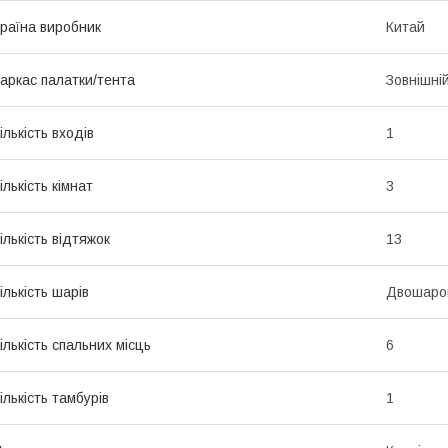
раїна виробник
Китай
аркас палатки/тента
Зовнішні
ількість входів
1
ількість кімнат
3
ількість відтяжок
13
ількість шарів
Двошаро
ількість спальних місць
6
ількість тамбурів
1