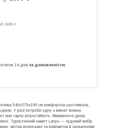
од:
1699-3
ротягом 14 днів
за домовленістю
 Велика 540х375х190 см комфортна шестимісна,
одини. У разі потреби одну з кімнат можна
т має гарну вітростійкість. Міжкімнатні двері
 вікно. Туристичний намет Lanyu — чудовий вибір
чинку, містка всередині та компактна в складеному