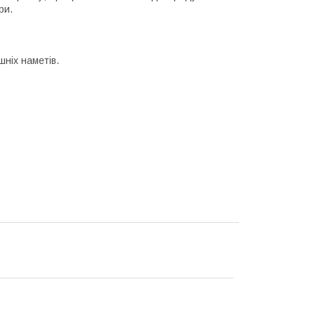
гри.
ніх наметів.