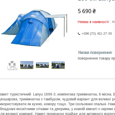
5 690 ₴
Немає в наявності
К
+380 (73) 411-27-35
повернення товару п
амет туристичний Lanyu 1699-3, кемпінгова трикімнатна, 6-місна.
вошарова, трикімнатна з тамбуром, чудовий варіант для великої р
икористовувати як кухню, комору тощо. Три ізольовані спальні. Наме
бладнані москітними сітками та дверима, у кожній кімнаті є окреме
ля великої компанії. Намет прекрасно підійде для активного відпо