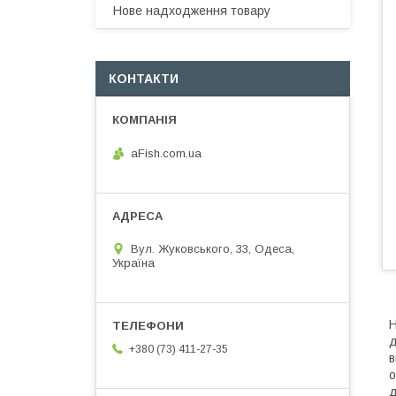
Нове надходження товару
КОНТАКТИ
aFish.com.ua
Вул. Жуковського, 33, Одеса,
Україна
Н
д
+380 (73) 411-27-35
в
о
д