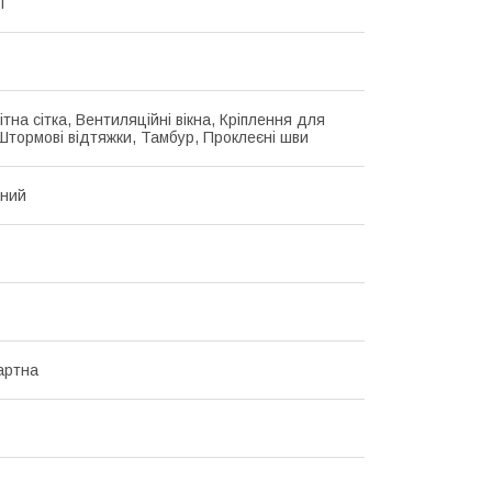
і
тна сітка, Вентиляційні вікна, Кріплення для
 Штормові відтяжки, Тамбур, Проклеєні шви
нний
артна