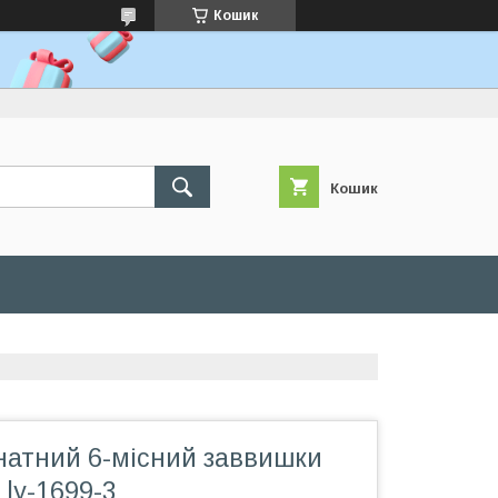
Кошик
Кошик
натний 6-місний заввишки
 ly-1699-3