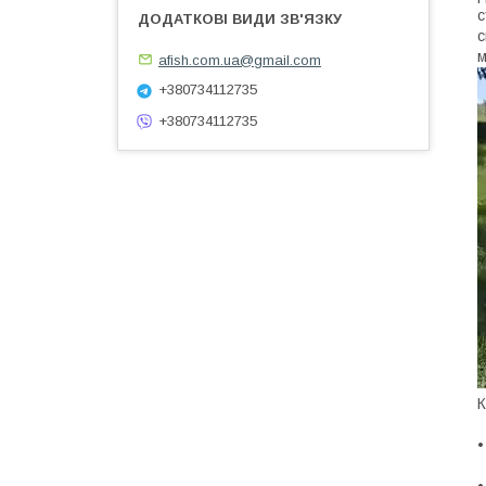
с
с
м
afish.com.ua@gmail.com
+380734112735
+380734112735
К
•