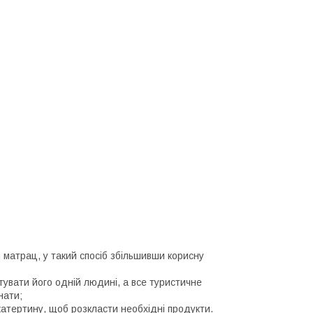
матрац, у такий спосіб збільшивши корисну
увати його одній людині, а все туристичне
нати;
катертину, щоб розкласти необхідні продукти.