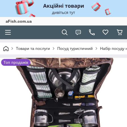
aFish.com.ua
Товари та послуги
Посуд туристичний
Набір посуду 
Топ продажів