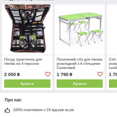
Посуд туристична для
Посилений стіл для пікніка
Стіл
пікніка на 4 персони
розкладний з 4 стільцями
розк
Салатовий
сині
2 050
1 790
1 7
₴
₴
Купити
Купити
Про нас
100% позитивних з 18 відгуків за рік