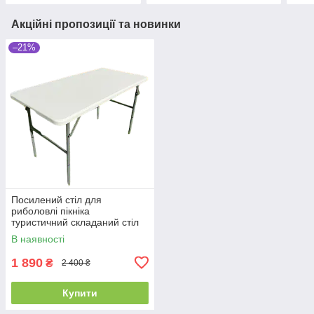
Акційні пропозиції та новинки
–21%
Посилений стіл для
риболовлі пікніка
туристичний складаний стіл
для кемпінгу СТ-9306
В наявності
1 890
₴
2 400 ₴
Купити