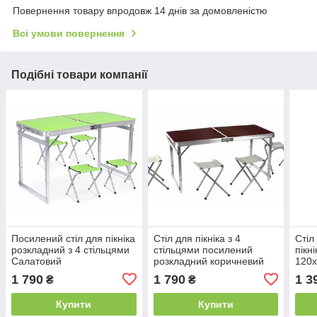
Повернення товару впродовж 14 днів за домовленістю
Всі умови повернення
Подібні товари компанії
Посилений стіл для пікніка
Стіл для пікніка з 4
Стіл
розкладний з 4 стільцями
стільцями посилений
пікн
Салатовий
розкладний коричневий
120
1 790
1 790
1 3
₴
₴
Купити
Купити