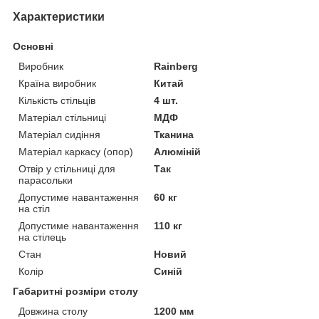
Характеристики
Основні
Виробник
Rainberg
Країна виробник
Китай
Кількість стільців
4 шт.
Матеріал стільниці
МДФ
Матеріал сидіння
Тканина
Матеріал каркасу (опор)
Алюміній
Отвір у стільниці для
Так
парасольки
Допустиме навантаження
60 кг
на стіл
Допустиме навантаження
110 кг
на стілець
Стан
Новий
Колір
Синій
Габаритні розміри столу
Довжина столу
1200 мм