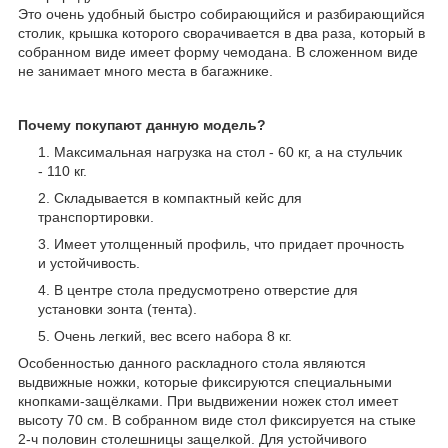
Это очень удобный быстро собирающийся и разбирающийся
столик, крышка которого сворачивается в два раза, который в
собранном виде имеет форму чемодана. В сложенном виде
не занимает много места в багажнике.
Почему покупают данную модель?
Максимальная нагрузка на стол - 60 кг, а на стульчик
- 110 кг.
Складывается в компактный кейс для
транспортировки.
Имеет утолщенный профиль, что придает прочность
и устойчивость.
В центре стола предусмотрено отверстие для
установки зонта (тента).
Очень легкий, вес всего набора 8 кг.
Особенностью данного раскладного стола являются
выдвижные ножки, которые фиксируются специальными
кнопками-защёлками. При выдвижении ножек стол имеет
высоту 70 см. В собранном виде стол фиксируется на стыке
2-ч половин столешницы защелкой. Для устойчивого