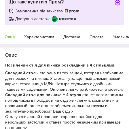
Що таке купити з Пром?
Замовлення під захистом
Доступна доставка
Опис
Характеристики
Доставка
Оплата
Умови п
Опис
Посилений стіл для пікніка розкладний з 4 стільцями
Складной стол
- это одна из тех вещей, которая необходима
для поездок на пикник. У стола - утолщённый алюминиевый
каркас, столешница МДФ. Четыре стульчика с двойными
тканевыми сиденьями. Он очень легко разбирается и моется.
Складной стол для пикника + 4 стула
станет незаменимым
помощником в походах и на отдыхе - лёгкий, компактный и
практичный, он не станет обременительным грузом и
значительно преобразит Ваш отдых.
Стол увеличенной площади, хорошо подойдет для
небольших застолий и станет просто незаменим при выезде
на природу.