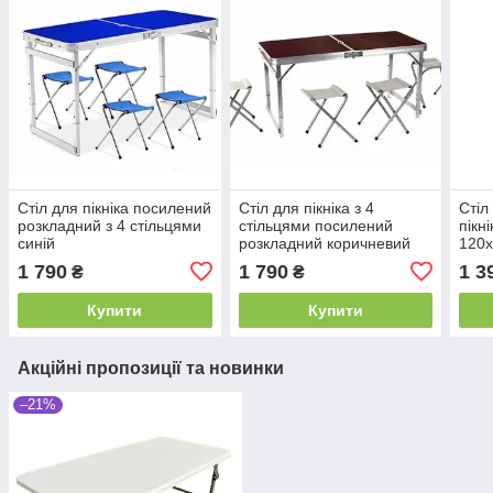
Стіл для пікніка посилений
Стіл для пікніка з 4
Стіл
розкладний з 4 стільцями
стільцями посилений
пікн
синій
розкладний коричневий
120
1 790
1 790
1 3
₴
₴
Купити
Купити
Акційні пропозиції та новинки
–21%