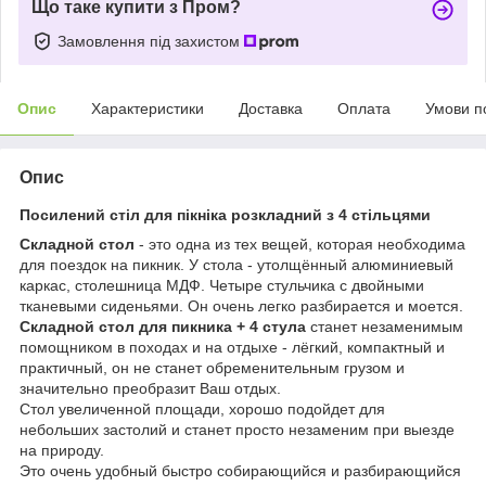
Що таке купити з Пром?
Замовлення під захистом
Опис
Характеристики
Доставка
Оплата
Умови п
Опис
Посилений стіл для пікніка розкладний з 4 стільцями
Складной стол
- это одна из тех вещей, которая необходима
для поездок на пикник. У стола - утолщённый алюминиевый
каркас, столешница МДФ. Четыре стульчика с двойными
тканевыми сиденьями. Он очень легко разбирается и моется.
Складной стол для пикника + 4 стула
станет незаменимым
помощником в походах и на отдыхе - лёгкий, компактный и
практичный, он не станет обременительным грузом и
значительно преобразит Ваш отдых.
Стол увеличенной площади, хорошо подойдет для
небольших застолий и станет просто незаменим при выезде
на природу.
Это очень удобный быстро собирающийся и разбирающийся