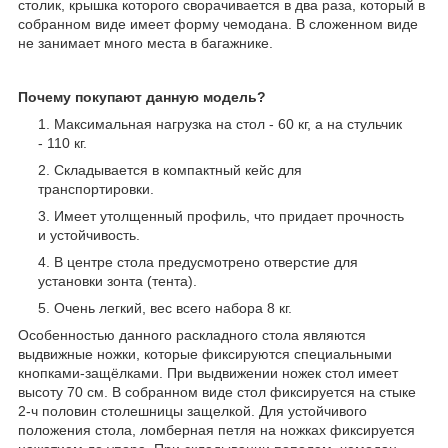
столик, крышка которого сворачивается в два раза, который в
собранном виде имеет форму чемодана. В сложенном виде
не занимает много места в багажнике.
Почему покупают данную модель?
Максимальная нагрузка на стол - 60 кг, а на стульчик
- 110 кг.
Складывается в компактный кейс для
транспортировки.
Имеет утолщенный профиль, что придает прочность
и устойчивость.
В центре стола предусмотрено отверстие для
установки зонта (тента).
Очень легкий, вес всего набора 8 кг.
Особенностью данного раскладного стола являются
выдвижные ножки, которые фиксируются специальными
кнопками-защёлками. При выдвижении ножек стол имеет
высоту 70 см. В собранном виде стол фиксируется на стыке
2-ч половин столешницы защелкой. Для устойчивого
положения стола, ломберная петля на ножках фиксируется