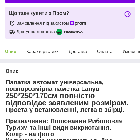
Що таке купити з Пром?
Замовлення під захистом
Доступна доставка
Опис
Характеристики
Доставка
Оплата
Умови п
Опис
Палатка-автомат універсальна,
повнорозмірна наметка Lanyu
250*250*170см повністю
відповідає заявленим розмірам
.
Проста у встановленні, легка в збірці.
Призначення: Полювання Риболовля
Туризм та iншi види викристання.
Колір - на фото