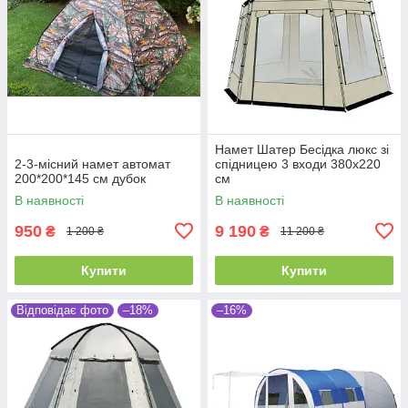
Намет Шатер Бесідка люкс зі
2-3-місний намет автомат
спідницею 3 входи 380х220
200*200*145 см дубок
см
В наявності
В наявності
950
9 190
₴
₴
1 200 ₴
11 200 ₴
Купити
Купити
Відповідає фото
–18%
–16%