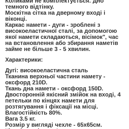
Коликами не комплектується. Дно
темного відтінку.
Москітна сітка на дверному вході і
віконці.
Каркас намети - дуги - зроблені з
високоеластичної сталі, за допомогою
якої намети складаються, вісімок", час
на встановлення або збирання наметів
займе не більше 3 - 5 хвилин.
Характерики:
Дугі: високоеластична сталь
Тканина верхньої частини намету -
оксфорд 210D.
Ткань дна намети - оксфорд 150D.
Двосторонній якісний змійок на вході, 4
петельки по кінцях намети для
розтягування і фіксації на місці.
Влагостійкість 80%.
Вага 3.5 кг.
Розмір у вигляді чехле - 65х65см.