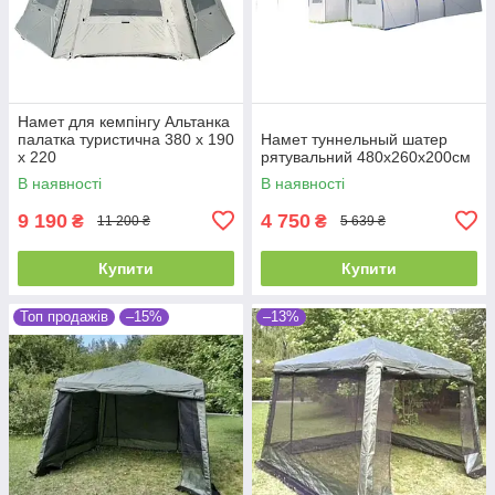
Намет для кемпінгу Альтанка
палатка туристична 380 х 190
Намет туннельный шатер
х 220
рятувальний 480x260x200см
В наявності
В наявності
9 190
4 750
₴
₴
11 200 ₴
5 639 ₴
Купити
Купити
Топ продажів
–15%
–13%