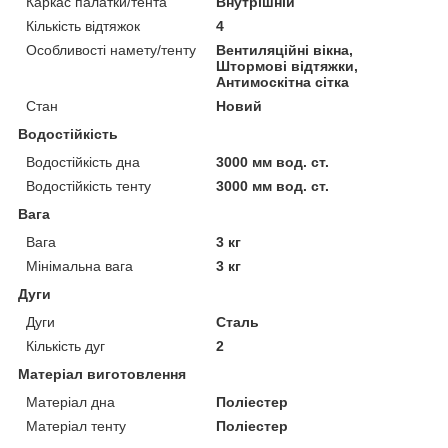
Каркас палатки/тента
Внутрішній
Кількість відтяжок
4
Особливості намету/тенту
Вентиляційні вікна,
Штормові відтяжки,
Антимоскітна сітка
Стан
Новий
Водостійкість
Водостійкість дна
3000 мм вод. ст.
Водостійкість тенту
3000 мм вод. ст.
Вага
Вага
3 кг
Мінімальна вага
3 кг
Дуги
Дуги
Сталь
Кількість дуг
2
Матеріал виготовлення
Матеріал дна
Поліестер
Матеріал тенту
Поліестер