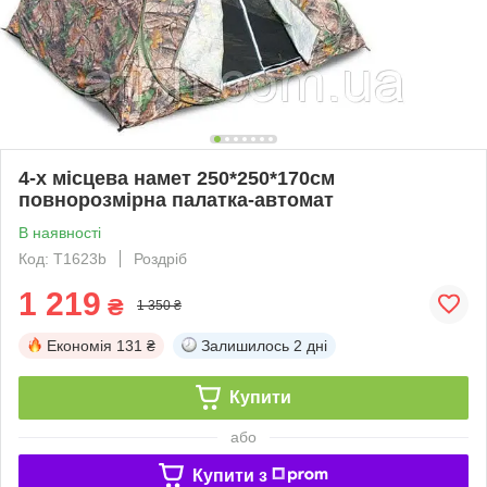
4-х місцева намет 250*250*170cм
повнорозмірна палатка-автомат
В наявності
Код: T1623b
Роздріб
1 219
₴
1 350 ₴
Економія
131 ₴
Залишилось
2 дні
Купити
або
Купити з