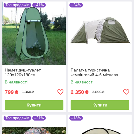
Топ продажів
–41%
–24%
Намет душ-туалет
Палатка туристична
120х120х190см
кемпінговий 4-6 місцева
В наявності
В наявності
799
2 350
₴
₴
1 360 ₴
3 099 ₴
Купити
Купити
Топ продажів
–21%
–18%