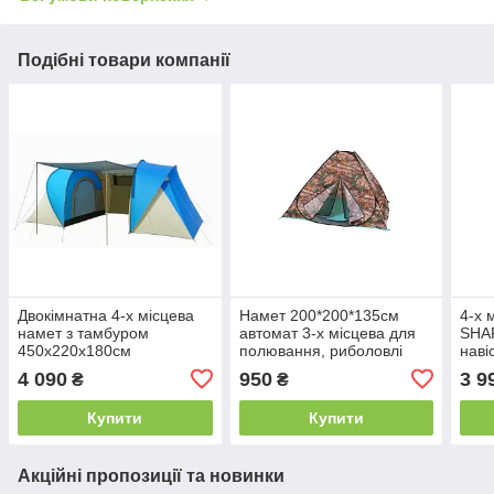
Подібні товари компанії
Двокімнатна 4-х місцева
Намет 200*200*135см
4-х 
намет з тамбуром
автомат 3-х місцева для
SHAR
450х220х180см
полювання, риболовлі
наві
туризму
4 090
950
3 9
₴
₴
Купити
Купити
Акційні пропозиції та новинки