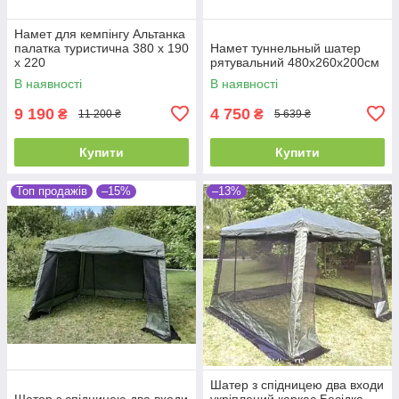
Намет для кемпінгу Альтанка
палатка туристична 380 х 190
Намет туннельный шатер
х 220
рятувальний 480x260x200см
В наявності
В наявності
9 190
4 750
₴
₴
11 200 ₴
5 639 ₴
Купити
Купити
Топ продажів
–15%
–13%
Шатер з спідницею два входи
Шатер з спідницею два входи
укріплений каркас Бесідка