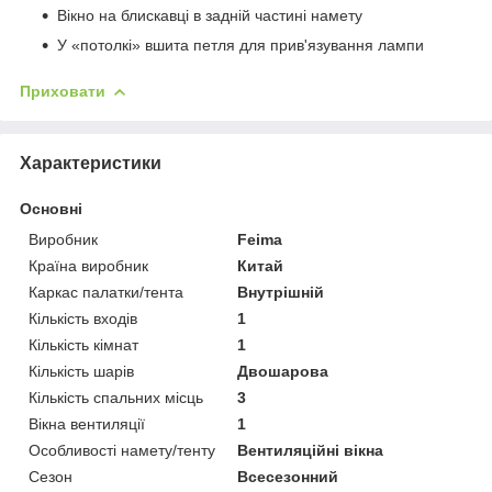
Вікно на блискавці в задній частині намету
У «потолкі» вшита петля для прив'язування лампи
Приховати
Характеристики
Основні
Виробник
Feima
Країна виробник
Китай
Каркас палатки/тента
Внутрішній
Кількість входів
1
Кількість кімнат
1
Кількість шарів
Двошарова
Кількість спальних місць
3
Вікна вентиляції
1
Особливості намету/тенту
Вентиляційні вікна
Сезон
Всесезонний