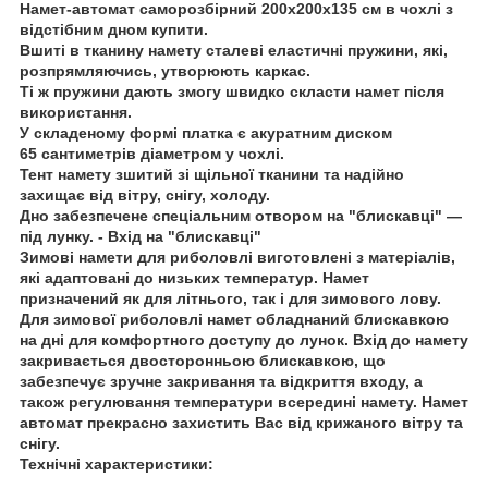
Намет-автомат саморозбірний 200x200x135 см
в чохлі з
відстібним дном купити.
Вшиті в тканину намету сталеві еластичні пружини, які,
розпрямляючись, утворюють каркас.
Ті ж пружини дають змогу швидко скласти намет після
використання.
У складеному формі платка є акуратним диском
65 сантиметрів діаметром у чохлі.
Тент намету зшитий зі щільної тканини та надійно
захищає від вітру, снігу, холоду.
Дно забезпечене спеціальним отвором на "блискавці" —
під лунку. -
Вхід на "блискавці"
Зимові намети для риболовлі виготовлені з матеріалів,
які адаптовані до низьких температур. Намет
призначений як для літнього, так і для зимового лову.
Для зимової риболовлі намет обладнаний блискавкою
на дні для комфортного доступу до лунок. Вхід до намету
закривається двосторонньою блискавкою, що
забезпечує зручне закривання та відкриття входу, а
також регулювання температури всередині намету. Намет
автомат прекрасно захистить Вас від крижаного вітру та
снігу.
Технічні характеристики: