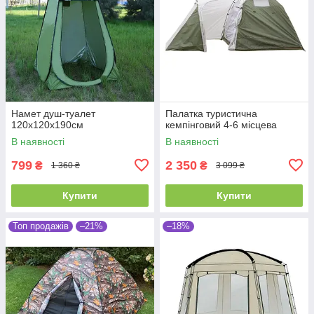
Намет душ-туалет
Палатка туристична
120х120х190см
кемпінговий 4-6 місцева
В наявності
В наявності
799
2 350
₴
₴
1 360 ₴
3 099 ₴
Купити
Купити
Топ продажів
–21%
–18%