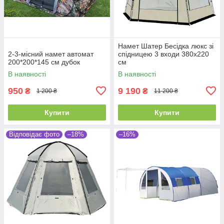
Намет Шатер Бесідка люкс зі
2-3-місний намет автомат
спідницею 3 входи 380х220
200*200*145 см дубок
см
В наявності
В наявності
950
9 190
₴
₴
1 200 ₴
11 200 ₴
Купити
Купити
Відповідає фото
–18%
–16%