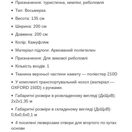
Призначення: туристична, кемпінг, риболовля
Тип: Восьмерка
Висота: 135 см
Ширина: 200 см
Довжина: 200 см
Колір: Камуфляж
Матеріал підлоги: Армований поліетилен
Призначення: Для зимової риболовлі
Кількість входів: 1
Тканина верхньої частини намету — поліестер 210D
У комплекті транспортувальний чохол (матеріал —
OXFORD 150D) з ручками.
Габаритні розміри в розкладеному вигляді (ДхЩхВ):
2х2х1,35 м
Габаритні розміри в складеному вигляді (ДхЩхВ):
0,6х0,6х0,1 м
4 посилені люверсами отвори для вгортого по кутах
основи