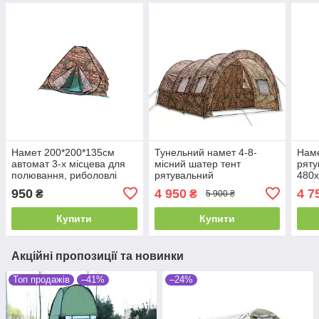
Намет 200*200*135см
Тунельний намет 4-8-
Наме
автомат 3-х місцева для
місний шатер тент
ряту
полювання, риболовлі
рятувальний
480
туризму
480x300x210см ангар
950
4 950
4 7
₴
₴
5 900 ₴
Купити
Купити
Акційні пропозиції та новинки
Топ продажів
–41%
–24%